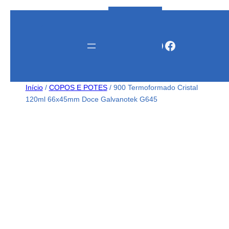
Instagram
WhatsApp
Facebook
Início
/
COPOS E POTES
/ 900 Termoformado Cristal
120ml 66x45mm Doce Galvanotek G645