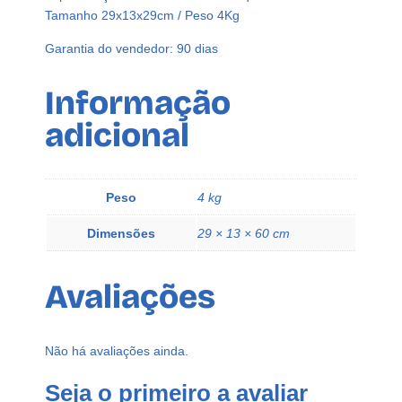
m
Tamanho 29x13x29cm / Peso 4Kg
m
Garantia do vendedor: 90 dias
D
o
Informação
c
e
adicional
G
a
l
Peso
4 kg
v
a
Dimensões
29 × 13 × 60 cm
n
o
t
Avaliações
e
k
G
Não há avaliações ainda.
6
4
Seja o primeiro a avaliar