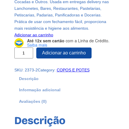
Cocadas e Outros. Usada em entregas delivery nas
Lanchonetes, Bares, Restaurantes, Pastelarias,
Petiscarias, Padarias, Panificadoras e Docerias.
Prática de usar com fechamento fácil, proporciona
mais resistência e higiene aos alimentos.
Adicionar ao carrinho
Até 12x sem cartão
com a Linha de Crédito.
Saiba mais
9
Adicionar ao carrinho
0
0
SKU:
2373-2
Category:
COPOS E POTES
T
e
Descrição
r
Informação adicional
m
o
Avaliações (0)
f
o
Descrição
r
m