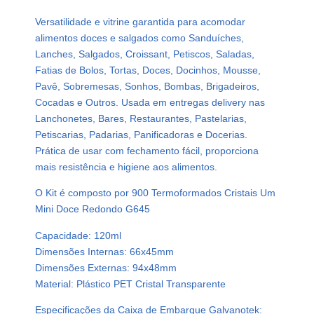
a
d
Versatilidade e vitrine garantida para acomodar
o
alimentos doces e salgados como Sanduíches,
C
Lanches, Salgados, Croissant, Petiscos, Saladas,
r
Fatias de Bolos, Tortas, Doces, Docinhos, Mousse,
i
Pavê, Sobremesas, Sonhos, Bombas, Brigadeiros,
s
Cocadas e Outros. Usada em entregas delivery nas
t
Lanchonetes, Bares, Restaurantes, Pastelarias,
a
Petiscarias, Padarias, Panificadoras e Docerias.
l
Prática de usar com fechamento fácil, proporciona
1
mais resistência e higiene aos alimentos.
2
O Kit é composto por 900 Termoformados Cristais Um
0
Mini Doce Redondo G645
m
l
Capacidade: 120ml
6
Dimensões Internas: 66x45mm
6
Dimensões Externas: 94x48mm
x
Material: Plástico PET Cristal Transparente
4
5
Especificações da Caixa de Embarque Galvanotek: