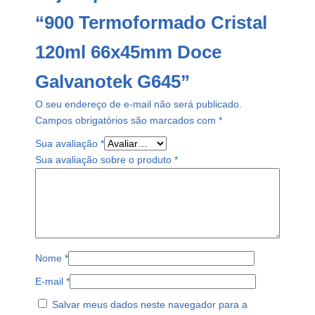
5
“900 Termoformado Cristal
q
u
120ml 66x45mm Doce
a
n
Galvanotek G645”
t
i
O seu endereço de e-mail não será publicado.
d
Campos obrigatórios são marcados com
*
a
Sua avaliação
*
d
Sua avaliação sobre o produto
*
e
Nome
*
E-mail
*
Salvar meus dados neste navegador para a