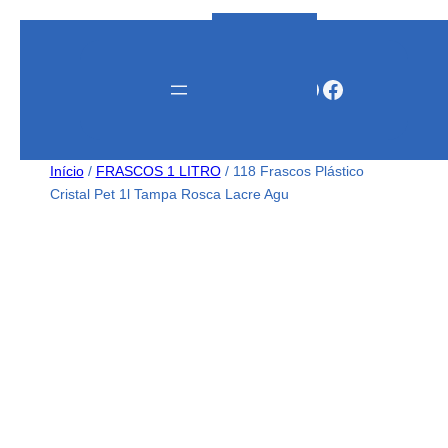
Instagram
WhatsApp
Facebook
Início
/
FRASCOS 1 LITRO
/ 118 Frascos Plástico
Cristal Pet 1l Tampa Rosca Lacre Agu