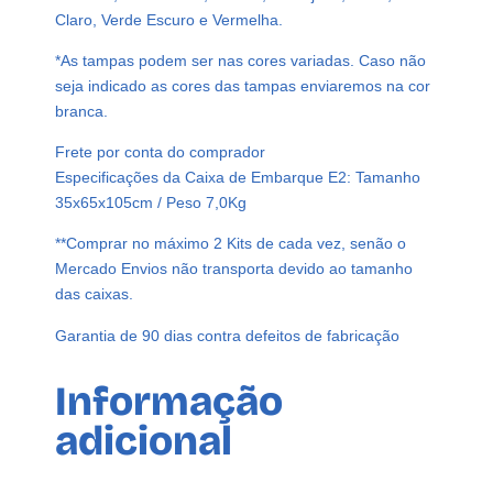
o
Claro, Verde Escuro e Vermelha.
s
*As tampas podem ser nas cores variadas. Caso não
c
seja indicado as cores das tampas enviaremos na cor
a
branca.
L
a
Frete por conta do comprador
c
Especificações da Caixa de Embarque E2: Tamanho
r
35x65x105cm / Peso 7,0Kg
e
**Comprar no máximo 2 Kits de cada vez, senão o
A
Mercado Envios não transporta devido ao tamanho
g
das caixas.
u
q
Garantia de 90 dias contra defeitos de fabricação
u
a
Informação
n
t
adicional
i
d