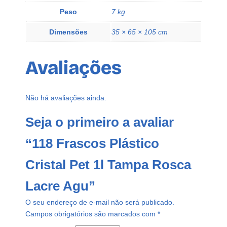
a
Peso
7 kg
d
e
Dimensões
35 × 65 × 105 cm
Avaliações
Não há avaliações ainda.
Seja o primeiro a avaliar
“118 Frascos Plástico
Cristal Pet 1l Tampa Rosca
Lacre Agu”
O seu endereço de e-mail não será publicado.
Campos obrigatórios são marcados com
*