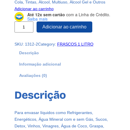
Cola, Tintas, Álcool, Multiuso, Álcool Gel e Outros
Adicionar ao carrinho
Até 12x sem cartão
com a Linha de Crédito.
Saiba mais
1
Adicionar ao carrinho
1
8
SKU:
1312-2
Category:
FRASCOS 1 LITRO
F
r
Descrição
a
Informação adicional
s
c
Avaliações (0)
o
s
Descrição
P
l
á
s
Para envasar líquidos como Refrigerantes,
t
Energéticos, Água Mineral com e sem Gás, Sucos,
i
Detox, Vinhos, Vinagres, Água de Coco, Graspa,