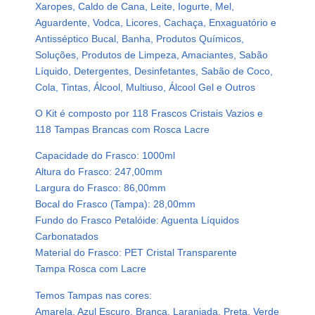
c
Xaropes, Caldo de Cana, Leite, Iogurte, Mel,
o
Aguardente, Vodca, Licores, Cachaça, Enxaguatório e
C
Antisséptico Bucal, Banha, Produtos Químicos,
r
Soluções, Produtos de Limpeza, Amaciantes, Sabão
i
Líquido, Detergentes, Desinfetantes, Sabão de Coco,
s
Cola, Tintas, Álcool, Multiuso, Álcool Gel e Outros
t
O Kit é composto por 118 Frascos Cristais Vazios e
a
118 Tampas Brancas com Rosca Lacre
l
P
Capacidade do Frasco: 1000ml
e
Altura do Frasco: 247,00mm
t
Largura do Frasco: 86,00mm
1
Bocal do Frasco (Tampa): 28,00mm
l
Fundo do Frasco Petalóide: Aguenta Líquidos
T
Carbonatados
a
Material do Frasco: PET Cristal Transparente
m
Tampa Rosca com Lacre
p
a
Temos Tampas nas cores:
R
Amarela, Azul Escuro, Branca, Laranjada, Preta, Verde