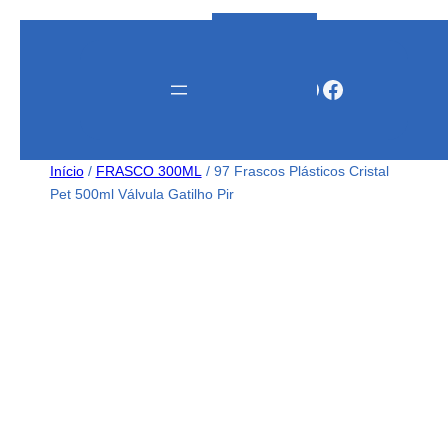
Instagram
WhatsApp
Facebook
Início
/
FRASCO 300ML
/ 97 Frascos Plásticos Cristal
Pet 500ml Válvula Gatilho Pir