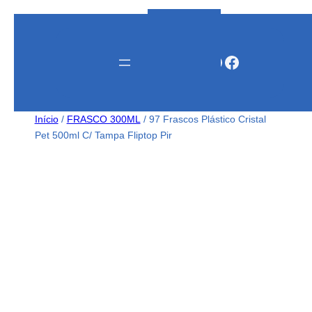
Instagram
WhatsApp
Facebook
Início
/
FRASCO 300ML
/ 97 Frascos Plástico Cristal
Pet 500ml C/ Tampa Fliptop Pir