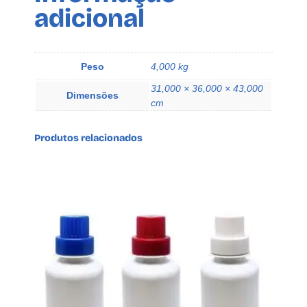
adicional
l
i
p
t
Peso
4,000 kg
o
31,000 × 36,000 × 43,000
p
Dimensões
cm
C
o
Produtos relacionados
s
q
u
a
n
t
i
d
a
d
e