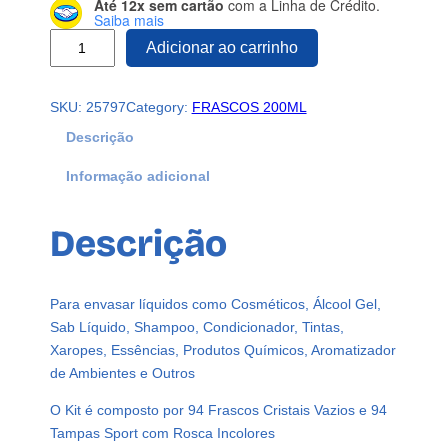
Até 12x sem cartão
com a Linha de Crédito.
Saiba mais
9
Adicionar ao carrinho
4
F
SKU:
25797
Category:
FRASCOS 200ML
r
a
Descrição
s
Informação adicional
c
o
s
Descrição
P
l
á
Para envasar líquidos como Cosméticos, Álcool Gel,
s
Sab Líquido, Shampoo, Condicionador, Tintas,
t
Xaropes, Essências, Produtos Químicos, Aromatizador
i
de Ambientes e Outros
c
o
O Kit é composto por 94 Frascos Cristais Vazios e 94
C
Tampas Sport com Rosca Incolores