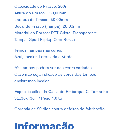
r
Capacidade do Frasco: 200ml
i
Altura do Frasco: 150,00mm
s
Largura do Frasco: 50,00mm
t
Bocal do Frasco (Tampa): 28,00mm
a
Material do Frasco: PET Cristal Transparente
l
Tampa: Sport Fliptop Com Rosca
P
e
Temos Tampas nas cores:
t
Azul, Incolor, Laranjada e Verde
2
*As tampas podem ser nas cores variadas.
0
Caso não seja indicado as cores das tampas
0
enviaremos incolor.
m
l
Especificações da Caixa de Embarque C: Tamanho
S
31x36x43cm / Peso 4,0Kg
p
o
Garantia de 90 dias contra defeitos de fabricação
r
t
Informação
F