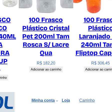
SCO
100 Frasco
100 Fras
CO
Plástico Cristal
Plástic
240ML
Pet 200ml Tam
Laranjado
A
Rosca S/ Lacre
240ml T
ORA
Qua
Fliptop Ca
UP
R$
182,20
R$
306,45
Adicionar ao carrinho
Adicionar ao carri
7
rinho
Minha conta
Loja
Carrinho