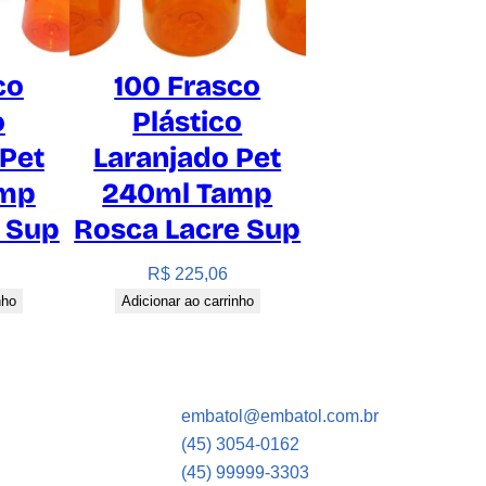
co
100 Frasco
o
Plástico
 Pet
Laranjado Pet
amp
240ml Tamp
p Sup
Rosca Lacre Sup
R$
225,06
nho
Adicionar ao carrinho
embatol@embatol.com.br
(45) 3054-0162
(45) 99999-3303