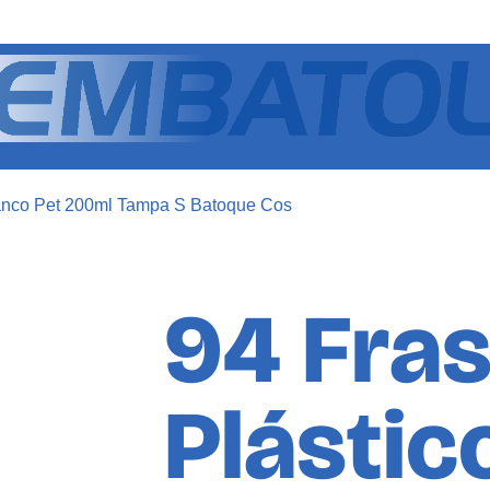
ranco Pet 200ml Tampa S Batoque Cos
94 Fra
Plástic