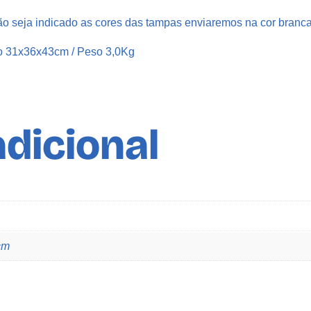
5
o seja indicado as cores das tampas enviaremos na cor branca
0
m
o 31x36x43cm / Peso 3,0Kg
l
C
/
T
dicional
a
m
p
a
F
l
i
cm
p
t
o