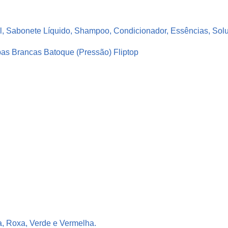
l
á
el, Sabonete Líquido, Shampoo, Condicionador, Essências, Sol
s
t
pas Brancas Batoque (Pressão) Fliptop
i
c
o
B
r
a
n
c
o
P
e
t
2
a, Roxa, Verde e Vermelha.