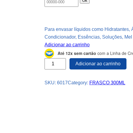
Ok
Para envasar líquidos como Hidratantes, 
Condicionador, Essências, Soluções, Mel
Adicionar ao carrinho
Até 12x sem cartão
com a Linha de Cré
9
Adicionar ao carrinho
1
F
SKU:
6017
Category:
FRASCO 300ML
r
a
s
c
o
s
P