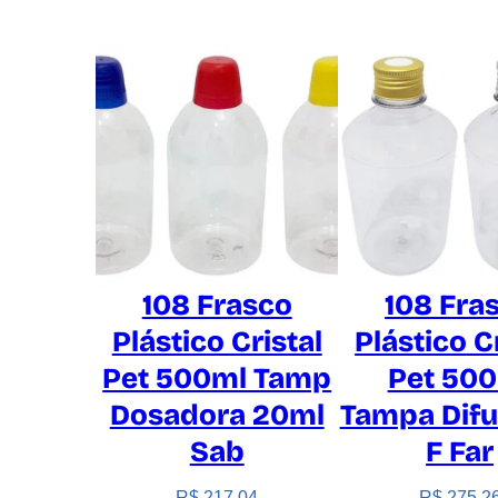
108 Frasco
108 Fra
Plástico Cristal
Plástico C
Pet 500ml Tamp
Pet 50
Dosadora 20ml
Tampa Difu
Sab
F Far
R$
217,04
R$
275,2