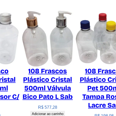
p
F
a
r
q
u
a
n
t
i
d
sco
108 Frascos
108 Fras
a
ristal
Plástico Cristal
Plástico Cr
d
0ml
500ml Válvula
Pet 500
e
sor C/
Bico Pato L Sab
Tampa Ro
Lacre S
R$
577,28
Adicionar ao carrinho
6
R$
198,08