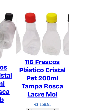
116 Frascos
cos
Plástico Cristal
istal
Pet 200ml
ml
Tampa Rosca
sca
Lacre Mol
ab
R$
158,95