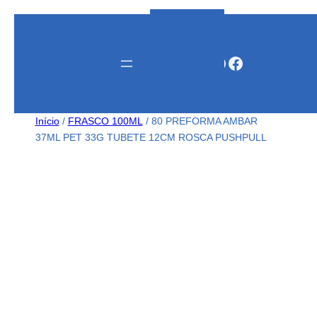
Instagram
WhatsApp
Facebook
Início
/
FRASCO 100ML
/ 80 PREFORMA AMBAR
37ML PET 33G TUBETE 12CM ROSCA PUSHPULL