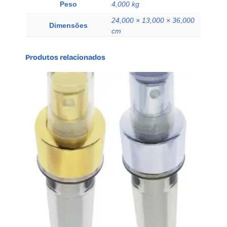
Peso
4,000 kg
U
24,000 × 13,000 × 36,000
S
Dimensões
cm
H
P
U
Produtos relacionados
L
L
q
u
a
n
t
i
d
a
d
e