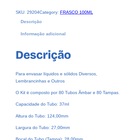
P
SKU:
29204
Category:
FRASCO 100ML
R
E
Descrição
F
Informação adicional
O
R
M
Descrição
A
A
M
Para envasar líquidos e sólidos Diversos,
B
Lembrancinhas e Outros
A
R
O Kit é composto por 80 Tubos Âmbar e 80 Tampas.
3
Capacidade do Tubo: 37ml
7
M
Altura do Tubo: 124,00mm
L
Largura do Tubo: 27,00mm
P
E
Bocal do Tubo (Tampa): 28,00mm