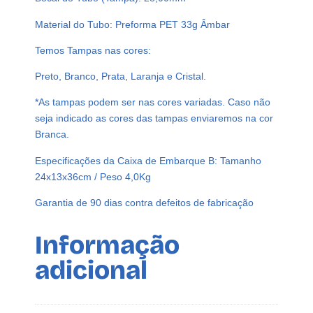
T
3
Material do Tubo: Preforma PET 33g Âmbar
3
Temos Tampas nas cores:
G
T
Preto, Branco, Prata, Laranja e Cristal.
U
B
*As tampas podem ser nas cores variadas. Caso não
E
seja indicado as cores das tampas enviaremos na cor
T
Branca.
E
Especificações da Caixa de Embarque B: Tamanho
1
24x13x36cm / Peso 4,0Kg
2
C
Garantia de 90 dias contra defeitos de fabricação
M
R
Informação
O
adicional
S
C
A
P