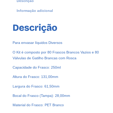
Descrição
s
Informação adicional
c
o
s
Descrição
P
l
á
Para envasar líquidos Diversos
s
t
O Kit é composto por 80 Frascos Brancos Vazios e 80
i
Válvulas de Gatilho Brancas com Rosca
c
Capacidade do Frasco: 250ml
o
s
Altura do Frasco: 131,00mm
B
Largura do Frasco: 61,50mm
r
a
Bocal do Frasco (Tampa): 28,00mm
n
c
Material do Frasco: PET Branco
o