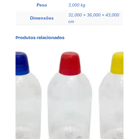
Peso
3,000 kg
h
o
31,000 × 36,000 × 43,000
Dimensões
F
cm
a
r
Produtos relacionados
q
u
a
n
t
i
d
a
d
e