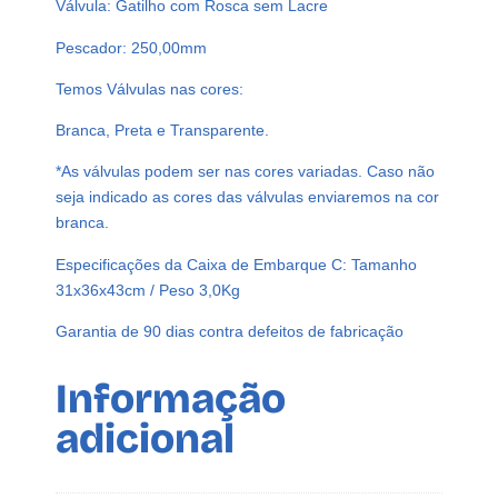
Válvula: Gatilho com Rosca sem Lacre
P
e
Pescador: 250,00mm
t
2
Temos Válvulas nas cores:
5
Branca, Preta e Transparente.
0
m
*As válvulas podem ser nas cores variadas. Caso não
l
seja indicado as cores das válvulas enviaremos na cor
V
branca.
á
Especificações da Caixa de Embarque C: Tamanho
l
31x36x43cm / Peso 3,0Kg
v
u
Garantia de 90 dias contra defeitos de fabricação
l
a
Informação
G
a
adicional
t
i
l