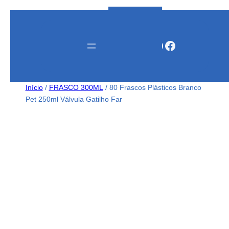
Instagram
WhatsApp
Facebook
Início
/
FRASCO 300ML
/ 80 Frascos Plásticos Branco
Pet 250ml Válvula Gatilho Far