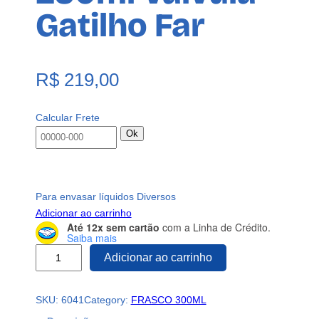
Gatilho Far
R$
219,00
Calcular Frete
Ok
Para envasar líquidos Diversos
Adicionar ao carrinho
Até 12x sem cartão
com a Linha de Crédito.
Saiba mais
8
Adicionar ao carrinho
0
F
SKU:
6041
Category:
FRASCO 300ML
r
a