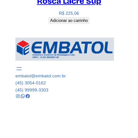
Rosca Lacre Sup
R$
225,06
Adicionar ao carrinho
embatol@embatol.com.br
(45) 3054-0162
(45) 99999-3303
Instagram
WhatsApp
Facebook