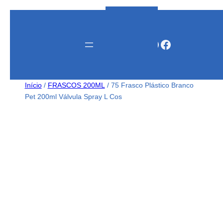
Instagram
WhatsApp
Facebook
Início
/
FRASCOS 200ML
/ 75 Frasco Plástico Branco
Pet 200ml Válvula Spray L Cos