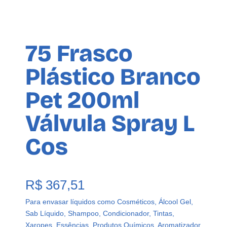
75 Frasco
Plástico Branco
Pet 200ml
Válvula Spray L
Cos
R$
367,51
Para envasar líquidos como Cosméticos, Álcool Gel,
Sab Líquido, Shampoo, Condicionador, Tintas,
Xaropes, Essências, Produtos Químicos, Aromatizador