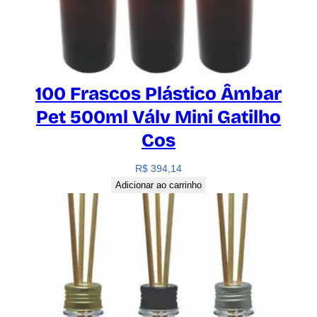
d
e
100 Frascos Plástico Âmbar
Pet 500ml Válv Mini Gatilho
Cos
R$
394,14
Adicionar ao carrinho