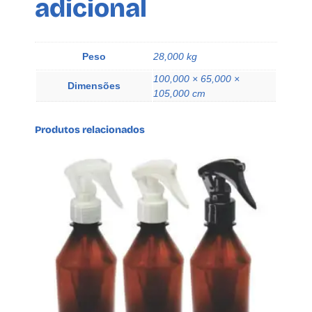
adicional
p
a
D
i
Peso
28,000 kg
s
100,000 × 65,000 ×
k
Dimensões
105,000 cm
t
o
Produtos relacionados
p
S
a
b
q
u
a
n
t
i
d
a