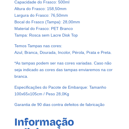
Capacidade do Frasco: 500ml
B
Altura do Frasco: 158,50mm
r
Largura do Frasco: 76,50mm
a
Bocal do Frasco (Tampa): 28,00mm
n
Material do Frasco: PET Branco
c
Tampa: Rosca sem Lacre Disk Top
o
P
Temos Tampas nas cores:
e
Azul, Branca, Dourada, Incolor, Pérola, Prata e Preta.
t
*As tampas podem ser nas cores variadas. Caso não
5
seja indicado as cores das tampas enviaremos na cor
0
branca.
0
m
Especificações do Pacote de Embarque: Tamanho
l
100x65x105cm / Peso 28,0Kg
C
/
Garantia de 90 dias contra defeitos de fabricação
T
a
Informação
m