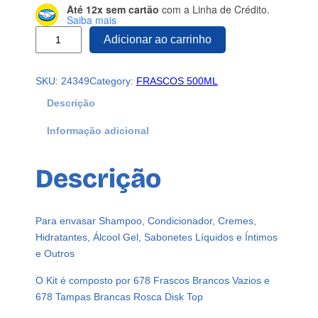
Até 12x sem cartão
com a Linha de Crédito.
Saiba mais
6
Adicionar ao carrinho
7
8
SKU:
24349
Category:
FRASCOS 500ML
F
r
Descrição
a
Informação adicional
s
c
o
Descrição
s
P
l
Para envasar Shampoo, Condicionador, Cremes,
á
Hidratantes, Álcool Gel, Sabonetes Líquidos e Íntimos
s
e Outros
t
i
O Kit é composto por 678 Frascos Brancos Vazios e
c
678 Tampas Brancas Rosca Disk Top
o