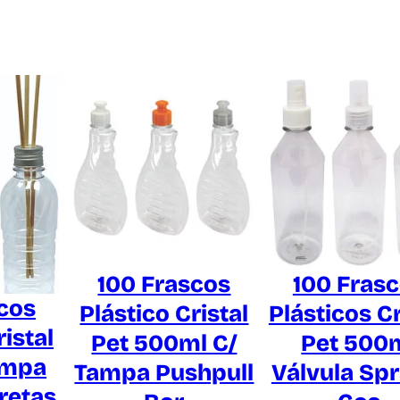
B
a
t
o
q
u
e
S
a
b
q
u
100 Frascos
100 Fras
a
cos
Plástico Cristal
Plásticos Cr
n
ristal
Pet 500ml C/
Pet 500
t
ampa
i
Tampa Pushpull
Válvula Sp
d
retas