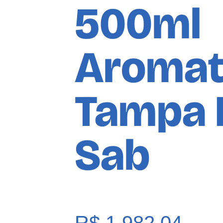
500ml
Aromat
Tampa 
Sab
R$
1.982,04