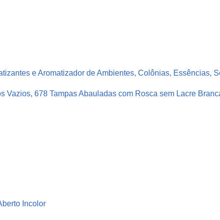
s
c
o
s
B
r
tizantes e Aromatizador de Ambientes, Colônias, Essências, S
a
n
cos Vazios, 678 Tampas Abauladas com Rosca sem Lacre Branc
c
o
P
e
t
5
0
0
berto Incolor
m
l