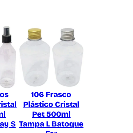
cos
106 Frasco
istal
Plástico Cristal
ml
Pet 500ml
ray S
Tampa L Batoque