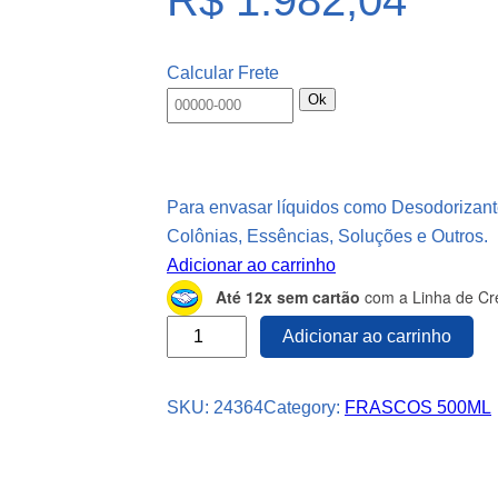
Calcular Frete
Ok
Para envasar líquidos como Desodorizant
Colônias, Essências, Soluções e Outros.
Adicionar ao carrinho
Até 12x sem cartão
com a Linha de Cré
6
Adicionar ao carrinho
7
8
SKU:
24364
Category:
FRASCOS 500ML
F
r
a