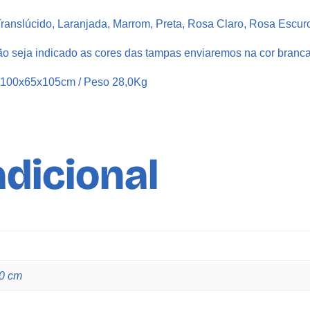
A
 Translúcido, Laranjada, Marrom, Preta, Rosa Claro, Rosa Escu
r
o
o seja indicado as cores das tampas enviaremos na cor branca
m
 100x65x105cm / Peso 28,0Kg
a
t
i
z
dicional
a
n
t
e
T
a
m
00 cm
p
a