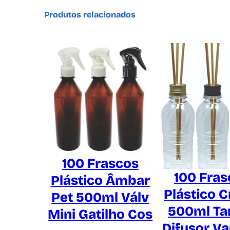
Produtos relacionados
100 Frascos
100 Fras
Plástico Âmbar
Plástico C
Pet 500ml Válv
500ml T
Mini Gatilho Cos
Difusor Va