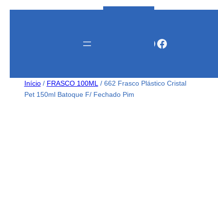
Instagram
WhatsApp
Facebook
Início
/
FRASCO 100ML
/ 662 Frasco Plástico Cristal
Pet 150ml Batoque F/ Fechado Pim