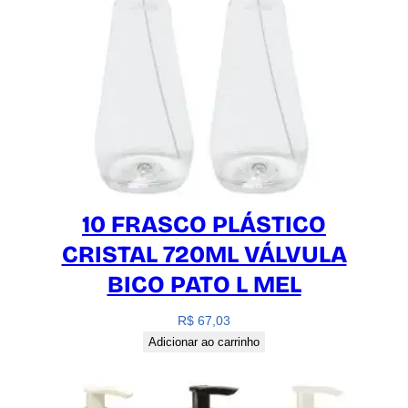
t
i
d
a
d
e
10 FRASCO PLÁSTICO
CRISTAL 720ML VÁLVULA
BICO PATO L MEL
R$
67,03
Adicionar ao carrinho