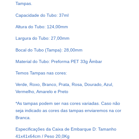
R
Tampas.
3
Capacidade do Tubo: 37ml
7
M
Altura do Tubo: 124,00mm
L
Largura do Tubo: 27,00mm
P
E
Bocal do Tubo (Tampa): 28,00mm
T
3
Material do Tubo: Preforma PET 33g Âmbar
3
Temos Tampas nas cores:
G
T
Verde, Roxo, Branco, Prata, Rosa, Dourado, Azul,
U
Vermelho, Amarelo e Preto
B
E
*As tampas podem ser nas cores variadas. Caso não
T
seja indicado as cores das tampas enviaremos na cor
E
Branca.
1
Especificações da Caixa de Embarque D: Tamanho
2
41x41x64cm / Peso 20,0Kg
C