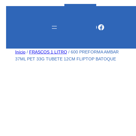
Instagram
WhatsApp
Facebook
Início
/
FRASCOS 1 LITRO
/ 600 PREFORMA AMBAR
37ML PET 33G TUBETE 12CM FLIPTOP BATOQUE