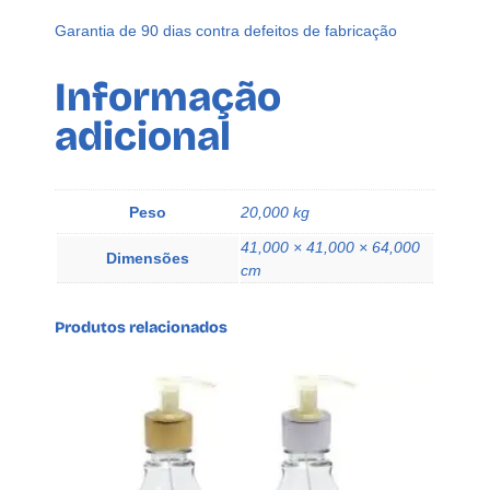
M
Garantia de 90 dias contra defeitos de fabricação
F
L
Informação
I
adicional
P
T
O
P
Peso
20,000 kg
B
41,000 × 41,000 × 64,000
A
Dimensões
cm
T
O
Q
Produtos relacionados
U
E
q
u
a
n