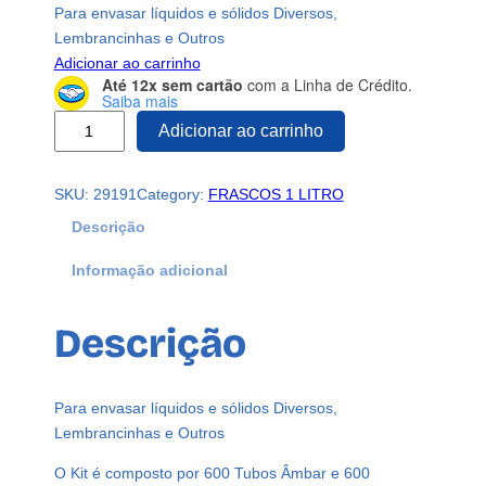
Para envasar líquidos e sólidos Diversos,
Lembrancinhas e Outros
Adicionar ao carrinho
Até 12x sem cartão
com a Linha de Crédito.
Saiba mais
6
Adicionar ao carrinho
0
0
SKU:
29191
Category:
FRASCOS 1 LITRO
P
R
Descrição
E
Informação adicional
F
O
R
Descrição
M
A
A
Para envasar líquidos e sólidos Diversos,
M
Lembrancinhas e Outros
B
A
O Kit é composto por 600 Tubos Âmbar e 600