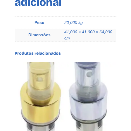
adicional
U
S
O
Peso
20,000 kg
R
41,000 × 41,000 × 64,000
C
Dimensões
cm
/
F
U
Produtos relacionados
R
O
q
u
a
n
t
i
d
a
d