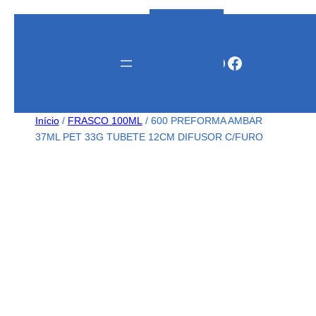
Instagram
WhatsApp
Facebook
Início
/
FRASCO 100ML
/ 600 PREFORMA AMBAR
37ML PET 33G TUBETE 12CM DIFUSOR C/FURO