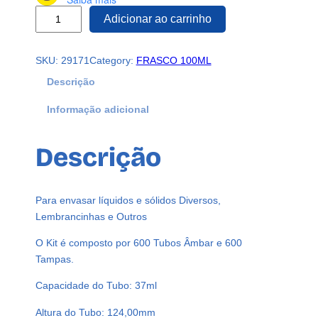
6
Adicionar ao carrinho
0
0
SKU:
29171
Category:
FRASCO 100ML
P
R
Descrição
E
Informação adicional
F
O
R
Descrição
M
A
A
Para envasar líquidos e sólidos Diversos,
M
Lembrancinhas e Outros
B
A
O Kit é composto por 600 Tubos Âmbar e 600
R
Tampas.
3
Capacidade do Tubo: 37ml
7
M
Altura do Tubo: 124,00mm