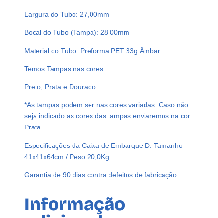
L
Largura do Tubo: 27,00mm
P
E
Bocal do Tubo (Tampa): 28,00mm
T
3
Material do Tubo: Preforma PET 33g Âmbar
3
Temos Tampas nas cores:
G
T
Preto, Prata e Dourado.
U
B
*As tampas podem ser nas cores variadas. Caso não
E
seja indicado as cores das tampas enviaremos na cor
T
Prata.
E
Especificações da Caixa de Embarque D: Tamanho
1
41x41x64cm / Peso 20,0Kg
2
C
Garantia de 90 dias contra defeitos de fabricação
M
D
Informação
I
F