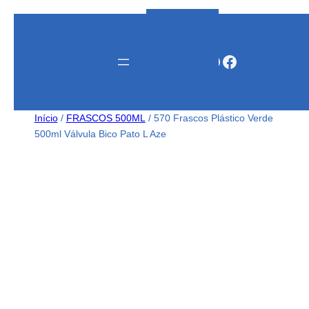
Instagram
WhatsApp
Facebook
Início
/
FRASCOS 500ML
/ 570 Frascos Plástico Verde
500ml Válvula Bico Pato L Aze