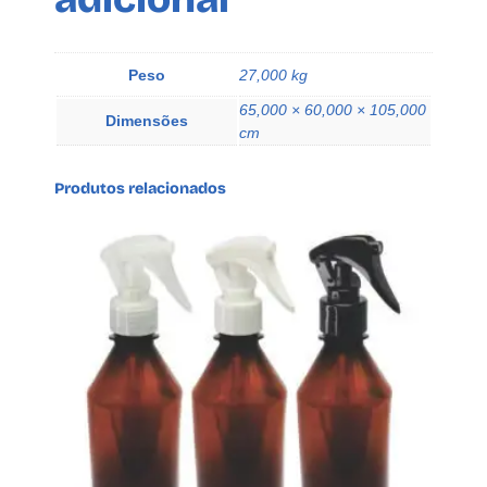
o
L
A
Peso
27,000 kg
z
65,000 × 60,000 × 105,000
e
Dimensões
cm
q
u
Produtos relacionados
a
n
t
i
d
a
d
e