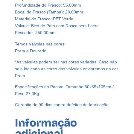
e
Profundidade do Frasco: 55,00mm
5
Bocal do Frasco (Tampa): 28,00mm
0
Material do Frasco: PET Verde
0
Válvula: Bico de Pato com Rosca sem Lacre
m
Pescador: 250,00mm
l
V
Temos Válvulas nas cores:
á
Prata e Dourado
l
*As válvulas podem ser nas cores variadas. Caso não
v
seja indicado as cores das válvulas enviaremos na cor
u
Prata.
l
a
Especificações do Pacote: Tamanho 60x65x105cm /
B
Peso 27,0Kg
i
c
Garantia de 90 dias contra defeitos de fabricação
o
P
Informação
a
adicional
t