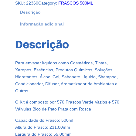
SKU:
22360
Category:
FRASCOS 500ML
F
r
Descrição
a
Informação adicional
s
c
o
Descrição
s
P
l
Para envasar líquidos como Cosméticos, Tintas,
á
Xaropes, Essências, Produtos Químicos, Soluções,
s
Hidratantes, Álcool Gel, Sabonete Líquido, Shampoo,
t
Condicionador, Difusor, Aromatizador de Ambientes e
i
Outros
c
o
O Kit é composto por 570 Frascos Verde Vazios e 570
V
Válvulas Bico de Pato Prata com Rosca
e
Capacidade do Frasco: 500ml
r
Altura do Frasco: 231,00mm
d
Largura do Frasco: 55,00mm