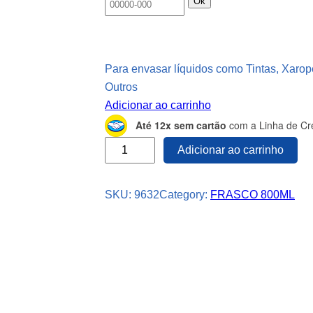
Ok
Para envasar líquidos como Tintas, Xaro
Outros
Adicionar ao carrinho
Até 12x sem cartão
com a Linha de Cré
5
Adicionar ao carrinho
7
F
SKU:
9632
Category:
FRASCO 800ML
r
a
s
c
o
s
P