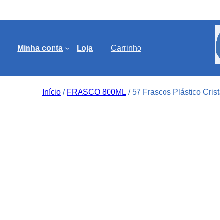
Minha conta
Loja
Carrinho
Início
/
FRASCO 800ML
/ 57 Frascos Plástico Cris