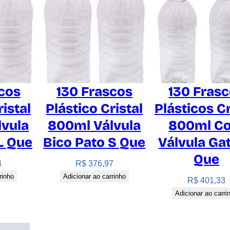
d
o
r
Q
u
e
q
cos
130 Frascos
130 Fras
u
ristal
Plástico Cristal
Plásticos Cr
a
lvula
800ml Válvula
800ml C
n
t
L Que
Bico Pato S Que
Válvula Gat
i
Que
4
R$
376,97
d
rinho
Adicionar ao carrinho
a
R$
401,33
d
Adicionar ao carri
e