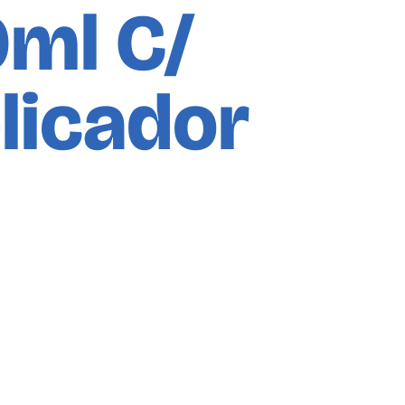
0ml C/
licador