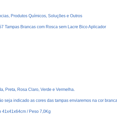
l
á
ncias, Produtos Químicos, Soluções e Outros
s
t
e 57 Tampas Brancas com Rosca sem Lacre Bico Aplicador
i
c
o
C
r
i
s
t
a
da, Preta, Rosa Claro, Verde e Vermelha.
l
P
o seja indicado as cores das tampas enviaremos na cor branca
e
o 41x41x64cm / Peso 7,0Kg
t