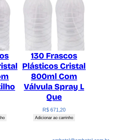
cos
130 Frascos
istal
Plásticos Cristal
om
800ml Com
ilho
Válvula Spray L
Que
R$
671,20
nho
Adicionar ao carrinho