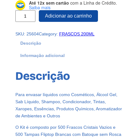
Até 12x sem cartão
com a Linha de Crédito.
Saiba mais
5
Adicionar ao carrinho
0
0
SKU:
25604
Category:
FRASCOS 200ML
F
r
Descrição
a
Informação adicional
s
c
o
Descrição
s
P
l
Para envasar líquidos como Cosméticos, Álcool Gel,
á
Sab Líquido, Shampoo, Condicionador, Tintas,
s
Xaropes, Essências, Produtos Químicos, Aromatizador
t
de Ambientes e Outros
i
c
O Kit é composto por 500 Frascos Cristais Vazios e
o
500 Tampas Fliptop Brancas com Batoque sem Rosca