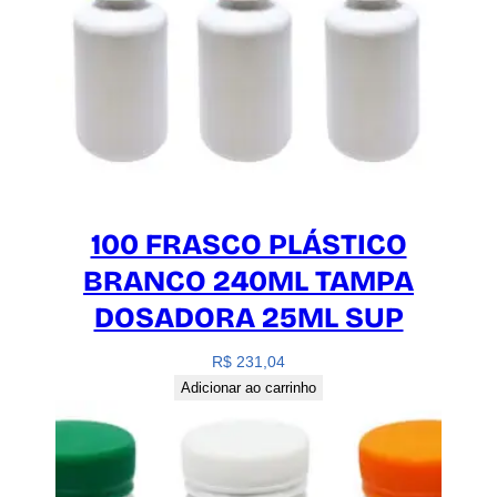
a
d
e
100 FRASCO PLÁSTICO
BRANCO 240ML TAMPA
DOSADORA 25ML SUP
R$
231,04
Adicionar ao carrinho