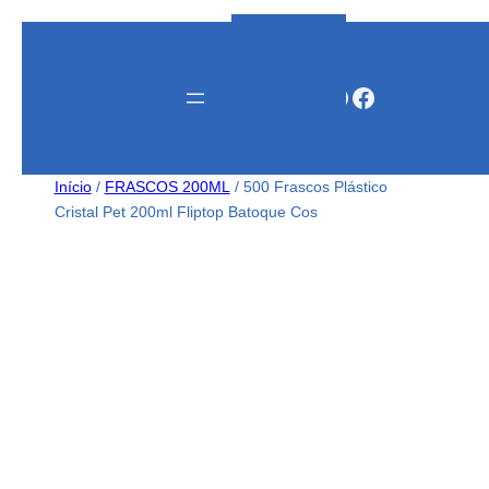
Instagram
WhatsApp
Facebook
Início
/
FRASCOS 200ML
/ 500 Frascos Plástico
Cristal Pet 200ml Fliptop Batoque Cos