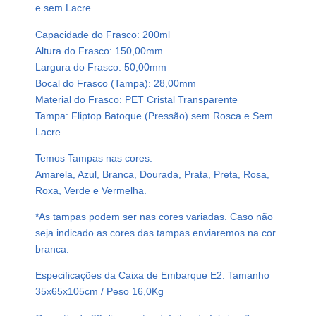
C
e sem Lacre
r
Capacidade do Frasco: 200ml
i
Altura do Frasco: 150,00mm
s
Largura do Frasco: 50,00mm
t
Bocal do Frasco (Tampa): 28,00mm
a
Material do Frasco: PET Cristal Transparente
l
Tampa: Fliptop Batoque (Pressão) sem Rosca e Sem
P
Lacre
e
t
Temos Tampas nas cores:
2
Amarela, Azul, Branca, Dourada, Prata, Preta, Rosa,
0
Roxa, Verde e Vermelha.
0
*As tampas podem ser nas cores variadas. Caso não
m
seja indicado as cores das tampas enviaremos na cor
l
branca.
F
l
Especificações da Caixa de Embarque E2: Tamanho
i
35x65x105cm / Peso 16,0Kg
p
t