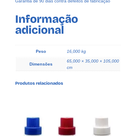
Garantia de 90 dias contra defeitos de fabricação
o
p
Informação
B
adicional
a
t
o
q
Peso
16,000 kg
u
65,000 × 35,000 × 105,000
e
Dimensões
cm
C
o
Produtos relacionados
s
q
u
a
n
t
i
d