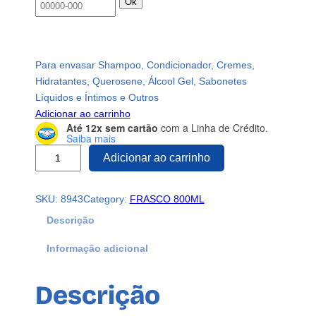
Ok
Para envasar Shampoo, Condicionador, Cremes,
Hidratantes, Querosene, Álcool Gel, Sabonetes
Líquidos e Íntimos e Outros
Adicionar ao carrinho
Até 12x sem cartão
com a Linha de Crédito.
Saiba mais
5
Adicionar ao carrinho
F
r
SKU:
8943
Category:
FRASCO 800ML
a
s
Descrição
c
Informação adicional
o
s
P
Descrição
l
á