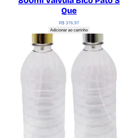
800ml Válvula Bico Pato S
Que
R$
376,97
Adicionar ao carrinho