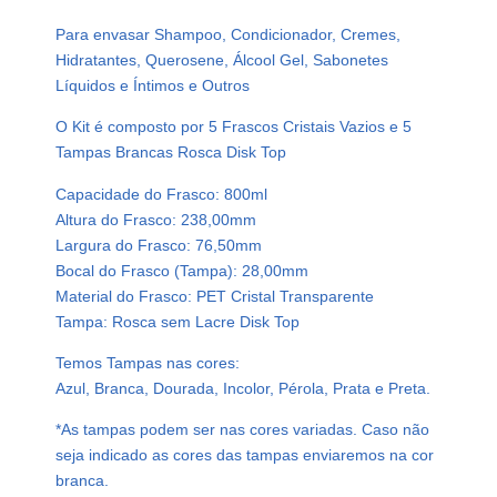
s
Para envasar Shampoo, Condicionador, Cremes,
t
Hidratantes, Querosene, Álcool Gel, Sabonetes
i
Líquidos e Íntimos e Outros
c
o
O Kit é composto por 5 Frascos Cristais Vazios e 5
C
Tampas Brancas Rosca Disk Top
r
Capacidade do Frasco: 800ml
i
Altura do Frasco: 238,00mm
s
Largura do Frasco: 76,50mm
t
Bocal do Frasco (Tampa): 28,00mm
a
Material do Frasco: PET Cristal Transparente
l
Tampa: Rosca sem Lacre Disk Top
P
e
Temos Tampas nas cores:
t
Azul, Branca, Dourada, Incolor, Pérola, Prata e Preta.
8
*As tampas podem ser nas cores variadas. Caso não
0
seja indicado as cores das tampas enviaremos na cor
0
branca.
m