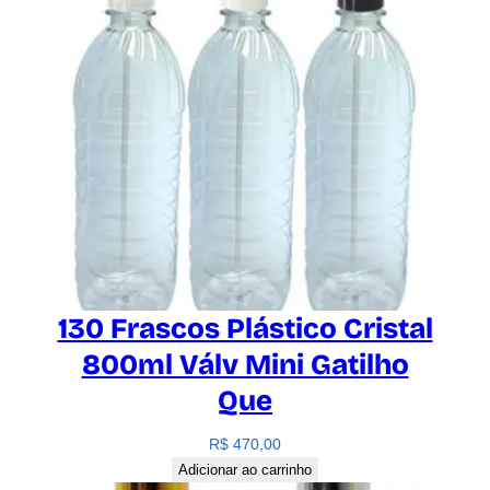
u
a
n
t
i
d
a
d
e
130 Frascos Plástico Cristal
800ml Válv Mini Gatilho
Que
R$
470,00
Adicionar ao carrinho