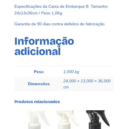
l
Especificações da Caixa de Embarque B: Tamanho
C
24x13x36cm / Peso 1,0Kg
o
m
Garantia de 90 dias contra defeitos de fabricação
T
a
Informação
m
adicional
p
a
D
i
Peso
1,000 kg
s
24,000 × 13,000 × 36,000
k
Dimensões
cm
t
o
Produtos relacionados
p
Q
u
e
q