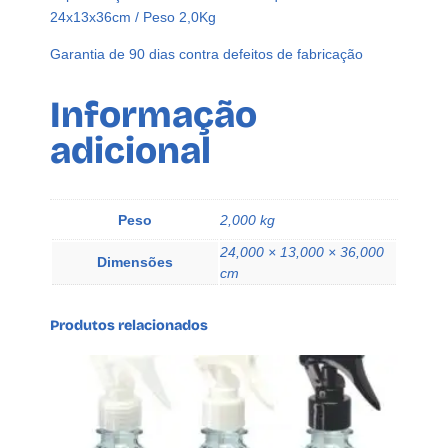
m
24x13x36cm / Peso 2,0Kg
p
a
Garantia de 90 dias contra defeitos de fabricação
D
i
Informação
f
adicional
u
s
o
r
Peso
2,000 kg
V
24,000 × 13,000 × 36,000
a
Dimensões
cm
r
e
Produtos relacionados
t
a
s
Q
u
e