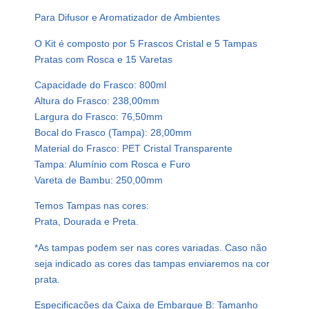
s
Para Difusor e Aromatizador de Ambientes
t
i
O Kit é composto por 5 Frascos Cristal e 5 Tampas
c
Pratas com Rosca e 15 Varetas
o
Capacidade do Frasco: 800ml
C
Altura do Frasco: 238,00mm
r
Largura do Frasco: 76,50mm
i
Bocal do Frasco (Tampa): 28,00mm
s
Material do Frasco: PET Cristal Transparente
t
Tampa: Alumínio com Rosca e Furo
a
Vareta de Bambu: 250,00mm
l
8
Temos Tampas nas cores:
0
Prata, Dourada e Preta.
0
*As tampas podem ser nas cores variadas. Caso não
m
seja indicado as cores das tampas enviaremos na cor
l
prata.
T
a
Especificações da Caixa de Embarque B: Tamanho