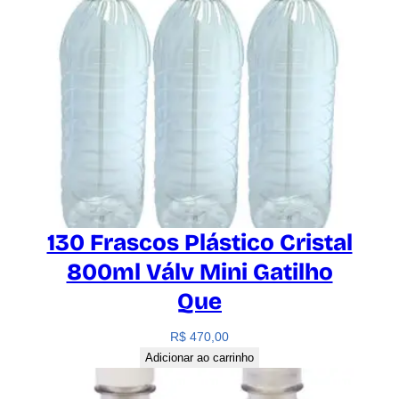
q
u
a
n
t
i
d
a
d
e
130 Frascos Plástico Cristal
800ml Válv Mini Gatilho
Que
R$
470,00
Adicionar ao carrinho