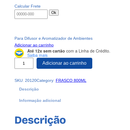
Calcular Frete
Ok
Para Difusor e Aromatizador de Ambientes
Adicionar ao carrinho
Até 12x sem cartão
com a Linha de Crédito.
Saiba mais
5
Adicionar ao carrinho
F
r
SKU:
20120
Category:
FRASCO 800ML
a
s
Descrição
c
Informação adicional
o
s
P
Descrição
l
á