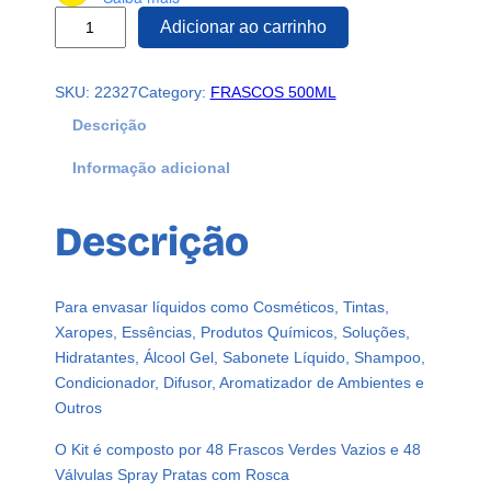
4
Adicionar ao carrinho
8
F
SKU:
22327
Category:
FRASCOS 500ML
r
a
Descrição
s
Informação adicional
c
o
s
Descrição
P
l
á
Para envasar líquidos como Cosméticos, Tintas,
s
Xaropes, Essências, Produtos Químicos, Soluções,
t
Hidratantes, Álcool Gel, Sabonete Líquido, Shampoo,
i
Condicionador, Difusor, Aromatizador de Ambientes e
c
Outros
o
V
O Kit é composto por 48 Frascos Verdes Vazios e 48
e
Válvulas Spray Pratas com Rosca