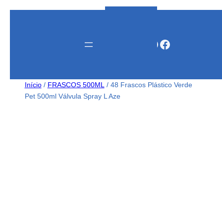
Instagram
WhatsApp
Facebook
Início
/
FRASCOS 500ML
/ 48 Frascos Plástico Verde
Pet 500ml Válvula Spray L Aze