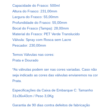
r
Capacidade do Frasco: 500ml
d
Altura do Frasco: 231,00mm
e
Largura do Frasco: 55,00mm
P
Profundidade do Frasco: 55,00mm
e
Bocal do Frasco (Tampa): 28,00mm
t
Material do Frasco: PET Verde Translucido
5
Válvula: Spray com Rosca sem Lacre
0
Pescador: 230,00mm
0
m
Temos Válvulas nas cores:
l
Prata e Dourado
V
*As válvulas podem ser nas cores variadas. Caso não
á
seja indicado as cores das válvulas enviaremos na cor
l
Prata.
v
u
Especificações da Caixa de Embarque C: Tamanho
l
31x36x43cm / Peso 3,0Kg
a
S
Garantia de 90 dias contra defeitos de fabricação
p