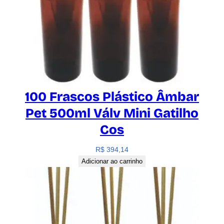
100 Frascos Plástico Âmbar
Pet 500ml Válv Mini Gatilho
Cos
R$
394,14
Adicionar ao carrinho