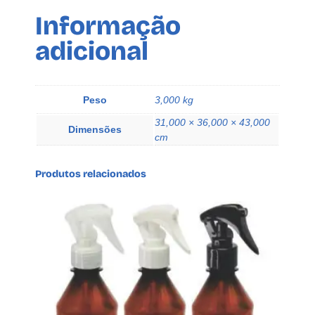
r
Informação
a
adicional
y
L
A
z
Peso
3,000 kg
e
31,000 × 36,000 × 43,000
q
Dimensões
cm
u
a
Produtos relacionados
n
t
i
d
a
d
e