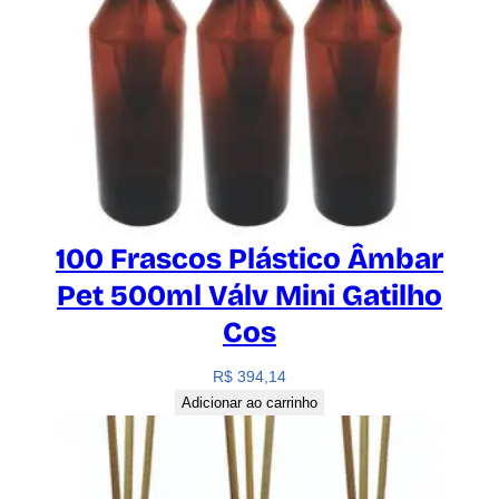
100 Frascos Plástico Âmbar
Pet 500ml Válv Mini Gatilho
Cos
R$
394,14
Adicionar ao carrinho