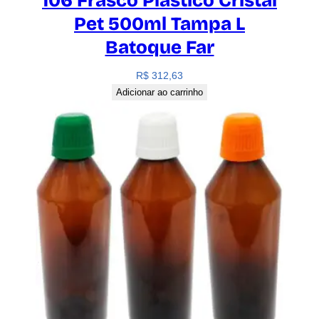
106 Frasco Plástico Cristal
Pet 500ml Tampa L
Batoque Far
R$
312,63
Adicionar ao carrinho