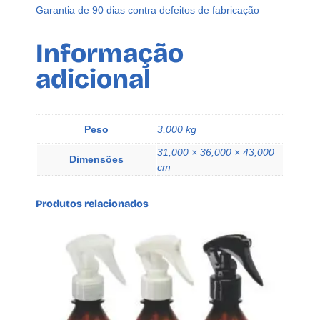
G
Garantia de 90 dias contra defeitos de fabricação
a
t
Informação
i
adicional
l
h
o
A
Peso
3,000 kg
z
31,000 × 36,000 × 43,000
e
Dimensões
cm
q
u
Produtos relacionados
a
n
t
i
d
a
d
e