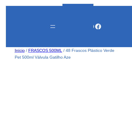
Instagram
WhatsApp
Facebook
Início
/
FRASCOS 500ML
/ 48 Frascos Plástico Verde
Pet 500ml Válvula Gatilho Aze