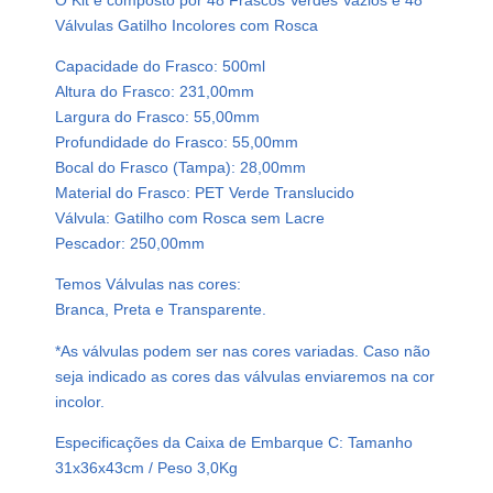
e
Válvulas Gatilho Incolores com Rosca
r
Capacidade do Frasco: 500ml
d
Altura do Frasco: 231,00mm
e
Largura do Frasco: 55,00mm
P
Profundidade do Frasco: 55,00mm
e
Bocal do Frasco (Tampa): 28,00mm
t
Material do Frasco: PET Verde Translucido
5
Válvula: Gatilho com Rosca sem Lacre
0
Pescador: 250,00mm
0
m
Temos Válvulas nas cores:
l
Branca, Preta e Transparente.
V
*As válvulas podem ser nas cores variadas. Caso não
á
seja indicado as cores das válvulas enviaremos na cor
l
incolor.
v
u
Especificações da Caixa de Embarque C: Tamanho
l
31x36x43cm / Peso 3,0Kg
a