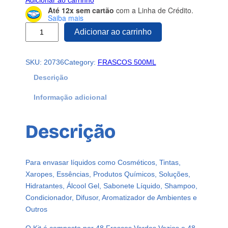
Adicionar ao carrinho
Até 12x sem cartão
com a Linha de Crédito.
Saiba mais
4
Adicionar ao carrinho
8
F
SKU:
20736
Category:
FRASCOS 500ML
r
a
Descrição
s
Informação adicional
c
o
s
Descrição
P
l
á
Para envasar líquidos como Cosméticos, Tintas,
s
Xaropes, Essências, Produtos Químicos, Soluções,
t
Hidratantes, Álcool Gel, Sabonete Líquido, Shampoo,
i
Condicionador, Difusor, Aromatizador de Ambientes e
c
Outros
o
V
O Kit é composto por 48 Frascos Verdes Vazios e 48