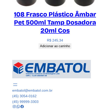
108 Frasco Plástico Âmbar
Pet 500ml Tamp Dosadora
20ml Cos
R$
245,34
Adicionar ao carrinho
embatol@embatol.com.br
(45) 3054-0162
(45) 99999-3303
Instagram
WhatsApp
Facebook