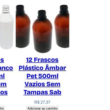
os
12 Frascos
ranco
Plástico Âmbar
ml
Pet 500ml
em
Vazios Sem
Cos
Tampas Sab
R$
27,37
nho
Adicionar ao carrinho