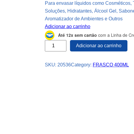
Para envasar líquidos como Cosméticos, 
Soluções, Hidratantes, Álcool Gel, Sabon
Aromatizador de Ambientes e Outros
Adicionar ao carrinho
Até 12x sem cartão
com a Linha de Cré
4
Adicionar ao carrinho
8
F
SKU:
20536
Category:
FRASCO 400ML
r
a
s
c
o
s
P
l
á