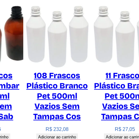
e
q
u
a
n
t
i
d
a
cos
108 Frascos
11 Frasc
d
Âmbar
Plástico Branco
Plástico B
e
0ml
Pet 500ml
Pet 500
Sem
Vazios Sem
Vazios S
Sab
Tampas Cos
Tampas 
6
R$
232,08
R$
27,05
rinho
Adicionar ao carrinho
Adicionar ao carri