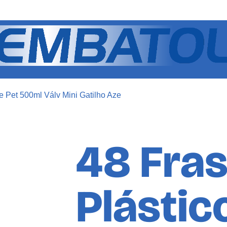
e Pet 500ml Válv Mini Gatilho Aze
48 Fra
Plástic