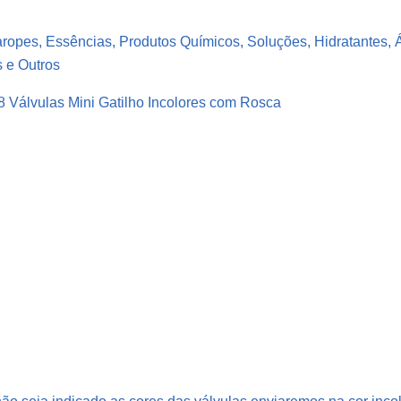
s
t
aropes, Essências, Produtos Químicos, Soluções, Hidratantes, 
i
s e Outros
c
o
48 Válvulas Mini Gatilho Incolores com Rosca
V
e
r
d
e
P
e
t
5
0
0
m