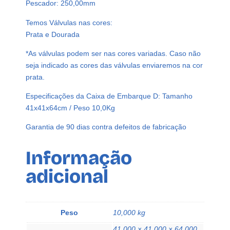
Pescador: 250,00mm
t
a
Temos Válvulas nas cores:
l
Prata e Dourada
6
*As válvulas podem ser nas cores variadas. Caso não
0
seja indicado as cores das válvulas enviaremos na cor
m
prata.
l
V
Especificações da Caixa de Embarque D: Tamanho
á
41x41x64cm / Peso 10,0Kg
l
v
Garantia de 90 dias contra defeitos de fabricação
u
l
Informação
a
adicional
B
i
c
o
Peso
10,000 kg
P
41,000 × 41,000 × 64,000