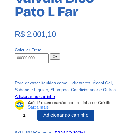
Pato L Far
R$
2.001,10
Calcular Frete
Ok
Para envasar líquidos como Hidratantes, Álcool Gel,
Sabonete Líquido, Shampoo, Condicionador e Outros
Adicionar ao carrinho
Até 12x sem cartão
com a Linha de Crédito.
Saiba mais
4
Adicionar ao carrinho
5
0
SKU:
6349
Category:
FRASCO 300ML