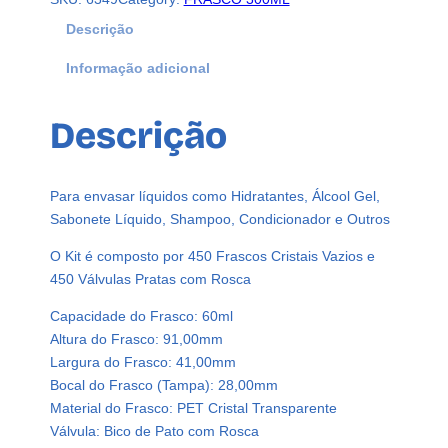
F
r
Descrição
a
Informação adicional
s
c
o
Descrição
s
P
l
Para envasar líquidos como Hidratantes, Álcool Gel,
á
Sabonete Líquido, Shampoo, Condicionador e Outros
s
t
O Kit é composto por 450 Frascos Cristais Vazios e
i
450 Válvulas Pratas com Rosca
c
Capacidade do Frasco: 60ml
o
Altura do Frasco: 91,00mm
s
Largura do Frasco: 41,00mm
C
Bocal do Frasco (Tampa): 28,00mm
r
Material do Frasco: PET Cristal Transparente
i
Válvula: Bico de Pato com Rosca
s