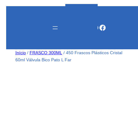
Instagram
WhatsApp
Facebook
Início
/
FRASCO 300ML
/ 450 Frascos Plásticos Cristal
60ml Válvula Bico Pato L Far