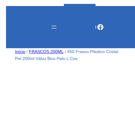
Instagram
WhatsApp
Facebook
Início
/
FRASCOS 200ML
/ 450 Frasco Plástico Cristal
Pet 200ml Válvu Bico Pato L Cos