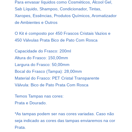
Para envasar líquidos como Cosméticos, Álcool Gel,
s
Sab Líquido, Shampoo, Condicionador, Tintas,
t
Xaropes, Essências, Produtos Químicos, Aromatizador
i
de Ambientes e Outros
c
o
O Kit é composto por 450 Frascos Cristais Vazios e
C
450 Válvulas Prata Bico de Pato Com Rosca
r
Capacidade do Frasco: 200ml
i
Altura do Frasco: 150,00mm
s
Largura do Frasco: 50,00mm
t
Bocal do Frasco (Tampa): 28,00mm
a
Material do Frasco: PET Cristal Transparente
l
Válvula: Bico de Pato Prata Com Rosca
P
e
Temos Tampas nas cores:
t
Prata e Dourado.
2
*As tampas podem ser nas cores variadas. Caso não
0
seja indicado as cores das tampas enviaremos na cor
0
Prata.
m