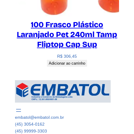
100 Frasco Plástico
Laranjado Pet 240ml Tamp
Fliptop Cap Sup
R$
306,45
Adicionar ao carrinho
embatol@embatol.com.br
(45) 3054-0162
(45) 99999-3303