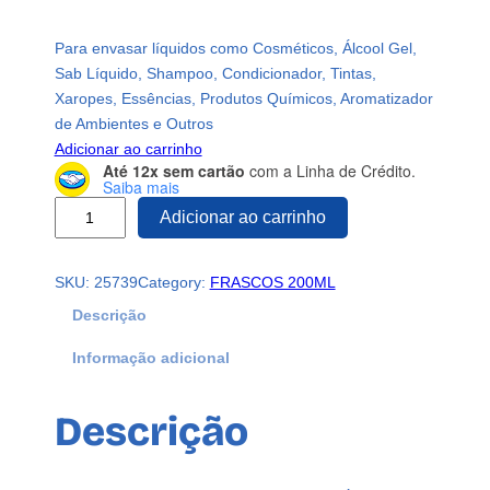
Para envasar líquidos como Cosméticos, Álcool Gel,
Sab Líquido, Shampoo, Condicionador, Tintas,
Xaropes, Essências, Produtos Químicos, Aromatizador
de Ambientes e Outros
Adicionar ao carrinho
Até 12x sem cartão
com a Linha de Crédito.
Saiba mais
4
Adicionar ao carrinho
5
0
SKU:
25739
Category:
FRASCOS 200ML
F
r
Descrição
a
Informação adicional
s
c
o
Descrição
P
l
á