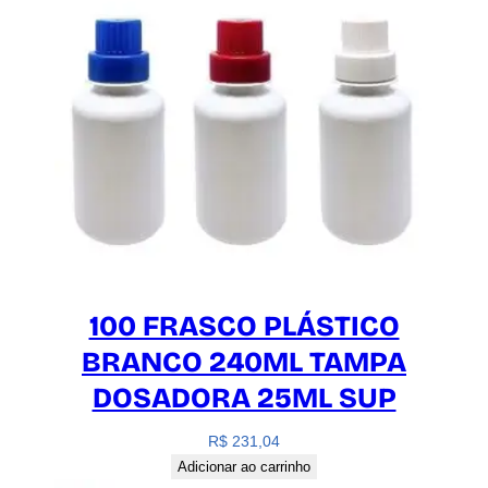
a
n
t
i
d
a
d
e
100 FRASCO PLÁSTICO
BRANCO 240ML TAMPA
DOSADORA 25ML SUP
R$
231,04
Adicionar ao carrinho