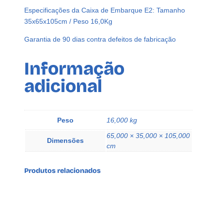
l
Especificações da Caixa de Embarque E2: Tamanho
V
35x65x105cm / Peso 16,0Kg
á
l
Garantia de 90 dias contra defeitos de fabricação
v
u
Informação
B
adicional
i
c
o
P
Peso
16,000 kg
a
65,000 × 35,000 × 105,000
t
Dimensões
cm
o
L
Produtos relacionados
C
o
s
q
u