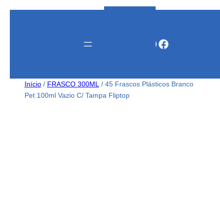
Instagram
WhatsApp
Facebook
Início
/
FRASCO 300ML
/ 45 Frascos Plásticos Branco
Pet 100ml Vazio C/ Tampa Fliptop