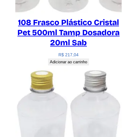
e
108 Frasco Plástico Cristal
Pet 500ml Tamp Dosadora
20ml Sab
R$
217,04
Adicionar ao carrinho