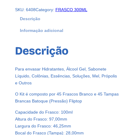
F
SKU:
6408
Category:
FRASCO 300ML
r
a
Descrição
s
Informação adicional
c
o
s
Descrição
P
l
á
Para envasar Hidratantes, Álcool Gel, Sabonete
s
Líquido, Colônias, Essências, Soluções, Mel, Própolis
t
e Outros
i
c
O Kit é composto por 45 Frascos Branco e 45 Tampas
o
Brancas Batoque (Pressão) Fliptop
s
Capacidade do Frasco: 100ml
B
Altura do Frasco: 97,00mm
r
Largura do Frasco: 46,25mm
a
Bocal do Frasco (Tampa): 28,00mm
n