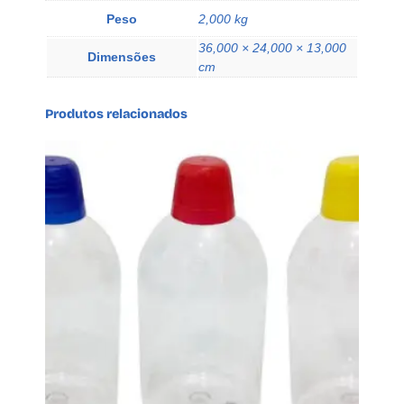
m
Peso
2,000 kg
p
36,000 × 24,000 × 13,000
a
Dimensões
cm
F
l
Produtos relacionados
i
p
t
o
p
q
u
a
n
t
i
d
a
d