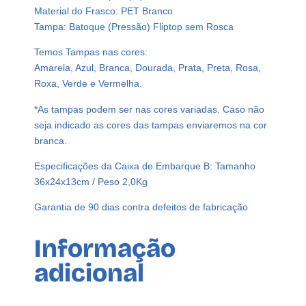
Material do Frasco: PET Branco
c
Tampa: Batoque (Pressão) Fliptop sem Rosca
o
P
Temos Tampas nas cores:
e
Amarela, Azul, Branca, Dourada, Prata, Preta, Rosa,
t
Roxa, Verde e Vermelha.
1
*As tampas podem ser nas cores variadas. Caso não
0
seja indicado as cores das tampas enviaremos na cor
0
branca.
m
l
Especificações da Caixa de Embarque B: Tamanho
V
36x24x13cm / Peso 2,0Kg
a
z
Garantia de 90 dias contra defeitos de fabricação
i
o
Informação
C
adicional
/
T
a