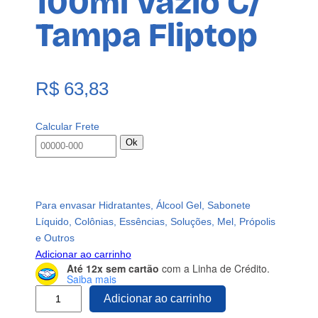
100ml Vazio C/
Tampa Fliptop
R$
63,83
Calcular Frete
Ok
Para envasar Hidratantes, Álcool Gel, Sabonete
Líquido, Colônias, Essências, Soluções, Mel, Própolis
e Outros
Adicionar ao carrinho
Até 12x sem cartão
com a Linha de Crédito.
Saiba mais
4
Adicionar ao carrinho
5