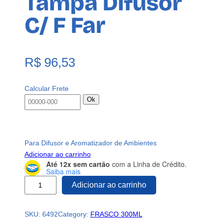
Tampa Difusor
C/ F Far
R$
96,53
Calcular Frete
Ok
Para Difusor e Aromatizador de Ambientes
Adicionar ao carrinho
Até 12x sem cartão
com a Linha de Crédito.
Saiba mais
4
Adicionar ao carrinho
5
F
SKU:
6492
Category:
FRASCO 300ML
r