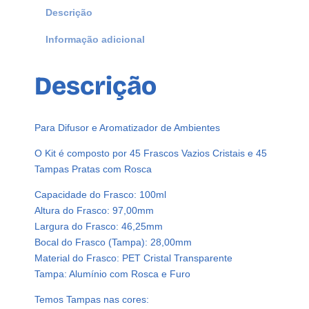
a
Descrição
s
Informação adicional
c
o
P
Descrição
l
á
s
Para Difusor e Aromatizador de Ambientes
t
i
O Kit é composto por 45 Frascos Vazios Cristais e 45
c
Tampas Pratas com Rosca
o
Capacidade do Frasco: 100ml
C
Altura do Frasco: 97,00mm
r
Largura do Frasco: 46,25mm
i
Bocal do Frasco (Tampa): 28,00mm
s
Material do Frasco: PET Cristal Transparente
t
Tampa: Alumínio com Rosca e Furo
a
l
Temos Tampas nas cores: