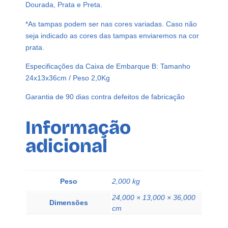
P
Dourada, Prata e Preta.
e
*As tampas podem ser nas cores variadas. Caso não
t
seja indicado as cores das tampas enviaremos na cor
1
prata.
0
0
Especificações da Caixa de Embarque B: Tamanho
m
24x13x36cm / Peso 2,0Kg
l
T
Garantia de 90 dias contra defeitos de fabricação
a
m
Informação
p
adicional
a
D
i
f
Peso
2,000 kg
u
24,000 × 13,000 × 36,000
s
Dimensões
cm
o
r