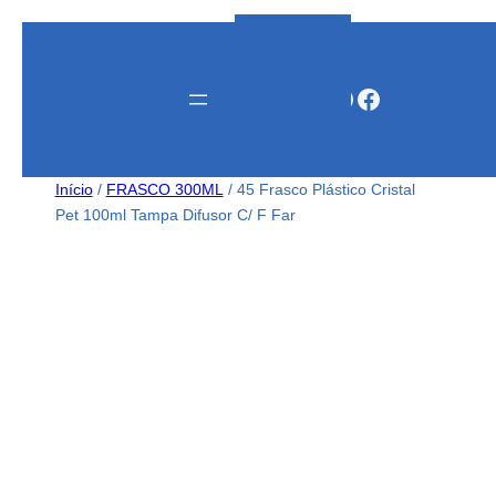
Instagram
WhatsApp
Facebook
Início
/
FRASCO 300ML
/ 45 Frasco Plástico Cristal
Pet 100ml Tampa Difusor C/ F Far