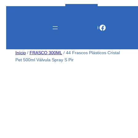
Instagram
WhatsApp
Facebook
Início
/
FRASCO 300ML
/ 44 Frascos Plásticos Cristal
Pet 500ml Válvula Spray S Pir