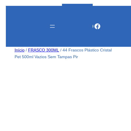
Instagram
WhatsApp
Facebook
Início
/
FRASCO 300ML
/ 44 Frascos Plástico Cristal
Pet 500ml Vazios Sem Tampas Pir