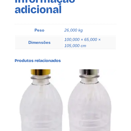
c
adicional
o
A
p
l
Peso
26,000 kg
i
100,000 × 65,000 ×
c
Dimensões
105,000 cm
a
d
Produtos relacionados
o
r
Q
u
e
q
u
a
n
t
i