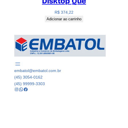
Disktop Que
R$
374,22
Adicionar ao carrinho
embatol@embatol.com.br
(45) 3054-0162
(45) 99999-3303
Instagram
WhatsApp
Facebook