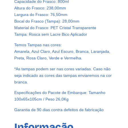
Capacidade do Frasco: 800ml
C
Altura do Frasco: 238,00mm
r
Largura do Frasco: 76,50mm
i
Bocal do Frasco (Tampa): 28,00mm
s
Material do Frasco: PET Cristal Transparente
t
Tampa: Rosca sem Lacre Bico Aplicador
a
l
Temos Tampas nas cores:
P
Amarela, Azul Claro, Azul Escuro, Branca, Laranjada,
e
Preta, Rosa Claro, Verde e Vermelha.
t
*As tampas podem ser nas cores variadas. Caso não
8
seja indicado as cores das tampas enviaremos na cor
0
branca.
0
m
Especificações do Pacote de Embarque: Tamanho
l
100x65x105cm / Peso 26,0Kg
C
/
Garantia de 90 dias contra defeitos de fabricação
B
i
Informação