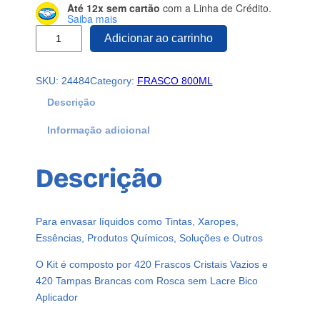
Até 12x sem cartão
com a Linha de Crédito.
Saiba mais
4
Adicionar ao carrinho
2
0
SKU:
24484
Category:
FRASCO 800ML
F
r
Descrição
a
Informação adicional
s
c
o
Descrição
s
P
l
Para envasar líquidos como Tintas, Xaropes,
á
Essências, Produtos Químicos, Soluções e Outros
s
t
O Kit é composto por 420 Frascos Cristais Vazios e
i
420 Tampas Brancas com Rosca sem Lacre Bico
c
Aplicador
o