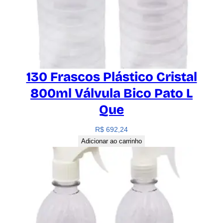
d
a
d
e
130 Frascos Plástico Cristal
800ml Válvula Bico Pato L
Que
R$
692,24
Adicionar ao carrinho