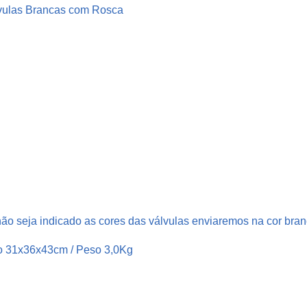
t
lvulas Brancas com Rosca
i
c
o
B
r
a
n
c
o
5
0
0
ão seja indicado as cores das válvulas enviaremos na cor bran
m
o 31x36x43cm / Peso 3,0Kg
l
V
á