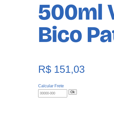
500ml 
Bico Pa
R$
151,03
Calcular Frete
Ok