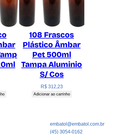
co
108 Frascos
mbar
Plástico Âmbar
Tamp
Pet 500ml
20ml
Tampa Aluminio
S/ Cos
R$
312,23
nho
Adicionar ao carrinho
embatol@embatol.com.br
(45) 3054-0162