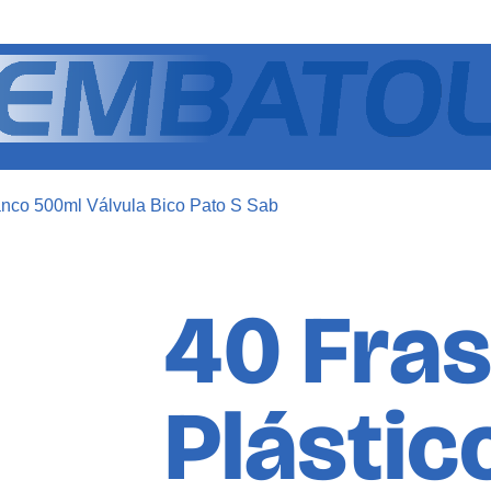
anco 500ml Válvula Bico Pato S Sab
40 Fra
Plástic