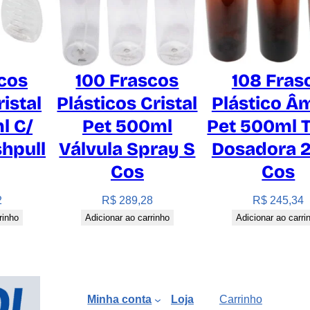
u
a
n
t
cos
100 Frascos
108 Fras
i
ristal
Plásticos Cristal
Plástico Â
d
l C/
Pet 500ml
Pet 500ml 
a
d
hpull
Válvula Spray S
Dosadora 
e
Cos
Cos
2
R$
289,28
R$
245,34
rinho
Adicionar ao carrinho
Adicionar ao carri
Minha conta
Loja
Carrinho