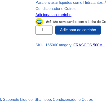
Para envasar líquidos como Hidratantes, 
Condicionador e Outros
Adicionar ao carrinho
Até 12x sem cartão
com a Linha de Cré
4
Adicionar ao carrinho
0
F
SKU:
16506
Category:
FRASCOS 500ML
r
a
s
c
o
s
P
l
á
el, Sabonete Líquido, Shampoo, Condicionador e Outros
s