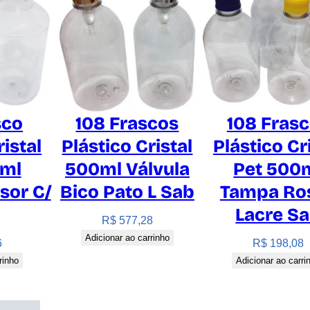
t
i
l
h
o
q
u
sco
108 Frascos
108 Fras
a
ristal
Plástico Cristal
Plástico Cr
n
0ml
500ml Válvula
Pet 500
t
i
sor C/
Bico Pato L Sab
Tampa Ro
d
Lacre S
R$
577,28
a
Adicionar ao carrinho
d
6
R$
198,08
e
rinho
Adicionar ao carri