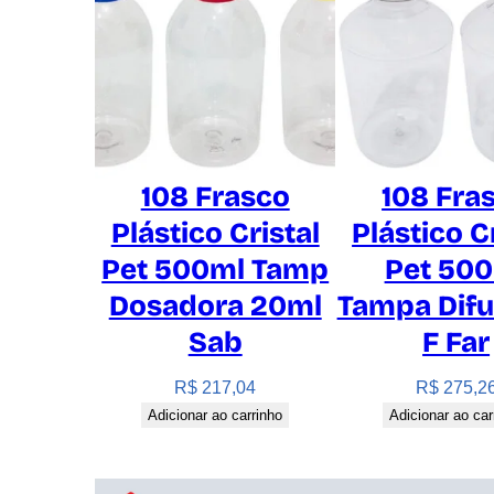
108 Frasco
108 Fra
Plástico Cristal
Plástico C
Pet 500ml Tamp
Pet 50
Dosadora 20ml
Tampa Difu
Sab
F Far
R$
217,04
R$
275,2
Adicionar ao carrinho
Adicionar ao car