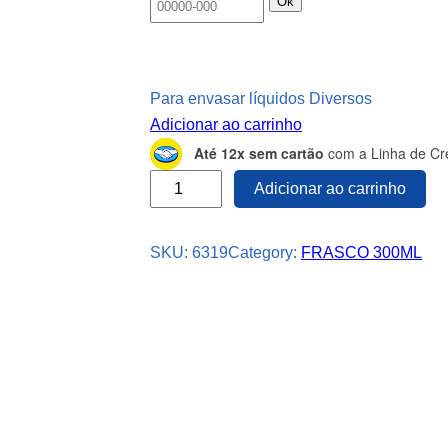
Ok
Para envasar líquidos Diversos
Adicionar ao carrinho
Até 12x sem cartão
com a Linha de Cré
3
Adicionar ao carrinho
3
0
SKU:
6319
Category:
FRASCO 300ML
F
r
a
s
c
o
P
l