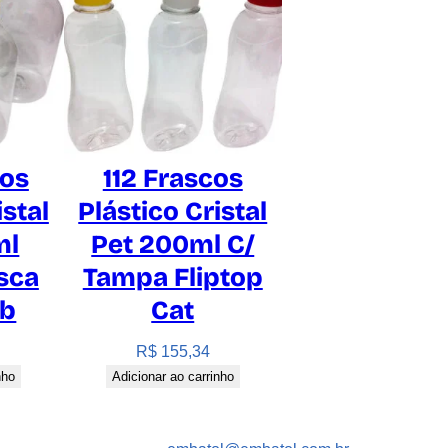
cos
112 Frascos
istal
Plástico Cristal
ml
Pet 200ml C/
sca
Tampa Fliptop
ab
Cat
R$
155,34
nho
Adicionar ao carrinho