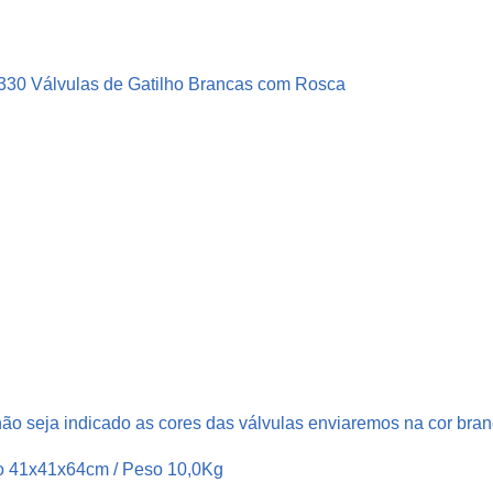
á
s
t
e 330 Válvulas de Gatilho Brancas com Rosca
i
c
o
C
r
i
s
t
a
l
P
e
ão seja indicado as cores das válvulas enviaremos na cor bran
t
o 41x41x64cm / Peso 10,0Kg
6