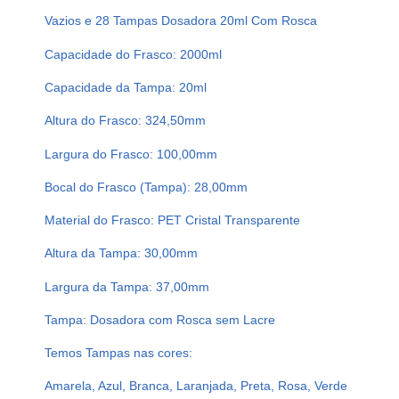
I
Vazios e 28 Tampas Dosadora 20ml Com Rosca
S
T
Capacidade do Frasco: 2000ml
A
Capacidade da Tampa: 20ml
L
2
Altura do Frasco: 324,50mm
L
T
Largura do Frasco: 100,00mm
A
Bocal do Frasco (Tampa): 28,00mm
M
P
Material do Frasco: PET Cristal Transparente
A
D
Altura da Tampa: 30,00mm
O
Largura da Tampa: 37,00mm
S
A
Tampa: Dosadora com Rosca sem Lacre
D
Temos Tampas nas cores:
O
R
Amarela, Azul, Branca, Laranjada, Preta, Rosa, Verde
A