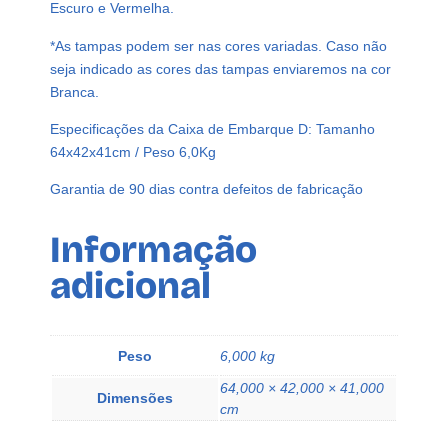
Escuro e Vermelha.
2
0
*As tampas podem ser nas cores variadas. Caso não
M
seja indicado as cores das tampas enviaremos na cor
L
Branca.
B
Especificações da Caixa de Embarque D: Tamanho
A
64x42x41cm / Peso 6,0Kg
N
q
Garantia de 90 dias contra defeitos de fabricação
u
a
Informação
n
t
adicional
i
d
a
Peso
6,000 kg
d
e
64,000 × 42,000 × 41,000
Dimensões
cm