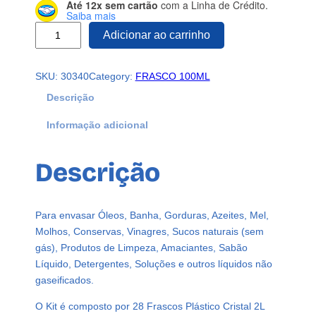
Até 12x sem cartão
com a Linha de Crédito.
Saiba mais
2
Adicionar ao carrinho
8
F
SKU:
30340
Category:
FRASCO 100ML
R
A
Descrição
S
Informação adicional
C
O
P
Descrição
L
Á
S
Para envasar Óleos, Banha, Gorduras, Azeites, Mel,
T
Molhos, Conservas, Vinagres, Sucos naturais (sem
I
gás), Produtos de Limpeza, Amaciantes, Sabão
C
Líquido, Detergentes, Soluções e outros líquidos não
O
gaseificados.
C
R
O Kit é composto por 28 Frascos Plástico Cristal 2L