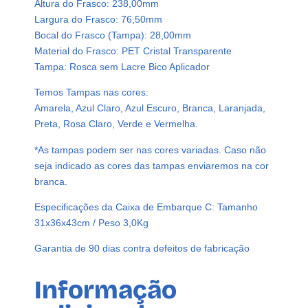
Altura do Frasco: 238,00mm
r
Largura do Frasco: 76,50mm
i
Bocal do Frasco (Tampa): 28,00mm
s
Material do Frasco: PET Cristal Transparente
t
Tampa: Rosca sem Lacre Bico Aplicador
a
l
Temos Tampas nas cores:
P
Amarela, Azul Claro, Azul Escuro, Branca, Laranjada,
e
Preta, Rosa Claro, Verde e Vermelha.
t
*As tampas podem ser nas cores variadas. Caso não
8
seja indicado as cores das tampas enviaremos na cor
0
branca.
0
m
Especificações da Caixa de Embarque C: Tamanho
l
31x36x43cm / Peso 3,0Kg
C
/
Garantia de 90 dias contra defeitos de fabricação
B
i
Informação
c