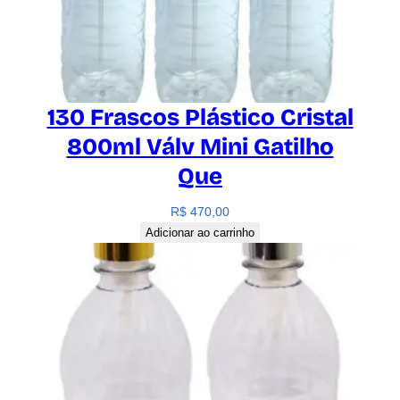
a
d
e
130 Frascos Plástico Cristal
800ml Válv Mini Gatilho
Que
R$
470,00
Adicionar ao carrinho