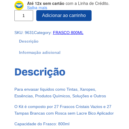
Até 12x sem cartão
com a Linha de Crédito.
Saiba mais
2
Adicionar ao carrinho
7
F
SKU:
9631
Category:
FRASCO 800ML
r
a
Descrição
s
Informação adicional
c
o
s
Descrição
P
l
á
Para envasar líquidos como Tintas, Xaropes,
s
Essências, Produtos Químicos, Soluções e Outros
t
i
O Kit é composto por 27 Frascos Cristais Vazios e 27
c
Tampas Brancas com Rosca sem Lacre Bico Aplicador
o
Capacidade do Frasco: 800ml
C