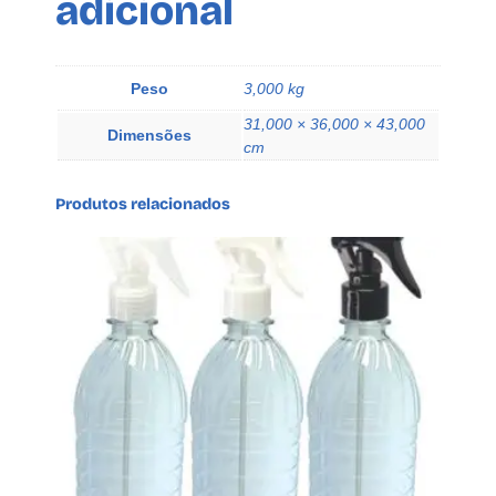
adicional
o
A
p
l
Peso
3,000 kg
i
31,000 × 36,000 × 43,000
c
Dimensões
cm
a
d
Produtos relacionados
o
r
Q
u
e
q
u
a
n
t
i
d