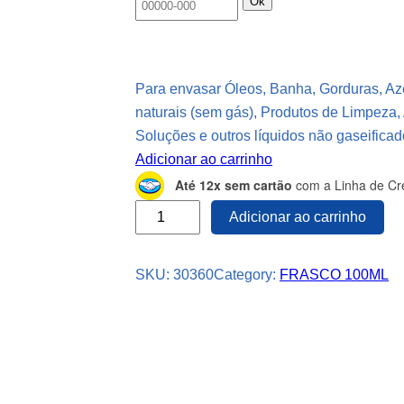
Ok
Para envasar Óleos, Banha, Gorduras, Az
naturais (sem gás), Produtos de Limpeza,
Soluções e outros líquidos não gaseificad
Adicionar ao carrinho
Até 12x sem cartão
com a Linha de Cré
2
Adicionar ao carrinho
6
F
SKU:
30360
Category:
FRASCO 100ML
R
A
S
C
O
P