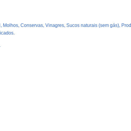
L
Á
S
l, Molhos, Conservas, Vinagres, Sucos naturais (sem gás), Pro
T
icados.
I
C
L
O
C
R
I
S
T
A
L
P
E
T