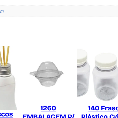
N
q
cm
u
a
n
t
i
d
a
d
e
1260
140 Fras
scos
EMBALAGEM P/
Plástico Cr