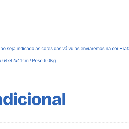
2
L
V
A
L
V
ão seja indicado as cores das válvulas enviaremos na cor Prat
U
L
o 64x42x41cm / Peso 6,0Kg
A
S
P
R
dicional
A
Y
L
B
A