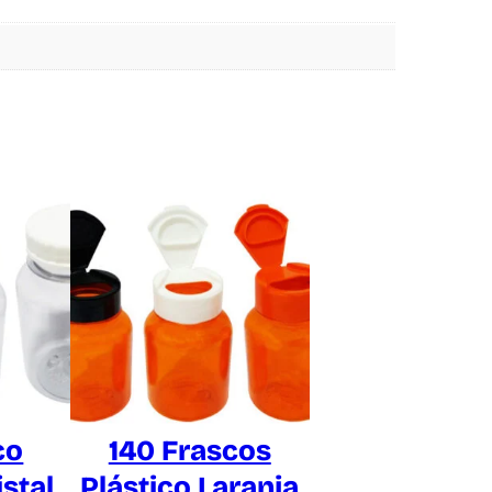
co
140 Frascos
istal
Plástico Laranja