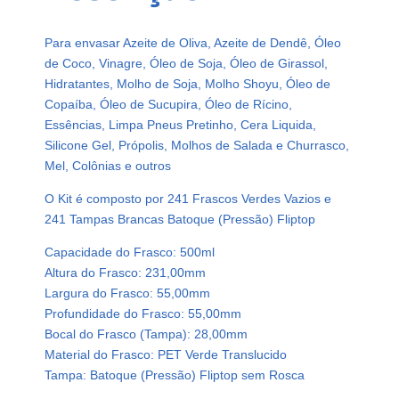
P
l
Para envasar Azeite de Oliva, Azeite de Dendê, Óleo
á
de Coco, Vinagre, Óleo de Soja, Óleo de Girassol,
s
Hidratantes, Molho de Soja, Molho Shoyu, Óleo de
t
Copaíba, Óleo de Sucupira, Óleo de Rícino,
i
Essências, Limpa Pneus Pretinho, Cera Liquida,
c
Silicone Gel, Própolis, Molhos de Salada e Churrasco,
o
Mel, Colônias e outros
V
e
O Kit é composto por 241 Frascos Verdes Vazios e
r
241 Tampas Brancas Batoque (Pressão) Fliptop
d
Capacidade do Frasco: 500ml
e
Altura do Frasco: 231,00mm
P
Largura do Frasco: 55,00mm
e
Profundidade do Frasco: 55,00mm
t
Bocal do Frasco (Tampa): 28,00mm
5
Material do Frasco: PET Verde Translucido
0
Tampa: Batoque (Pressão) Fliptop sem Rosca
0