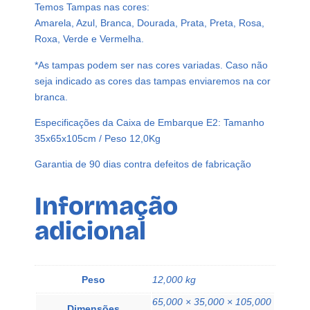
m
Temos Tampas nas cores:
l
Amarela, Azul, Branca, Dourada, Prata, Preta, Rosa,
C
Roxa, Verde e Vermelha.
/
*As tampas podem ser nas cores variadas. Caso não
T
seja indicado as cores das tampas enviaremos na cor
a
branca.
m
p
Especificações da Caixa de Embarque E2: Tamanho
a
35x65x105cm / Peso 12,0Kg
F
l
Garantia de 90 dias contra defeitos de fabricação
i
p
Informação
t
adicional
o
p
A
z
Peso
12,000 kg
e
65,000 × 35,000 × 105,000
q
Dimensões