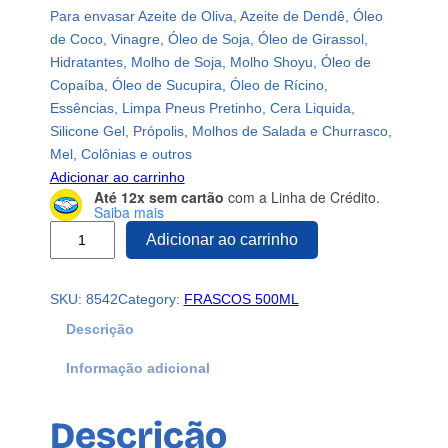
Para envasar Azeite de Oliva, Azeite de Dendê, Óleo
de Coco, Vinagre, Óleo de Soja, Óleo de Girassol,
Hidratantes, Molho de Soja, Molho Shoyu, Óleo de
Copaíba, Óleo de Sucupira, Óleo de Rícino,
Essências, Limpa Pneus Pretinho, Cera Liquida,
Silicone Gel, Própolis, Molhos de Salada e Churrasco,
Mel, Colônias e outros
Adicionar ao carrinho
Até 12x sem cartão
com a Linha de Crédito.
Saiba mais
2
Adicionar ao carrinho
4
1
SKU:
8542
Category:
FRASCOS 500ML
F
r
Descrição
a
Informação adicional
s
c
o
Descrição
s