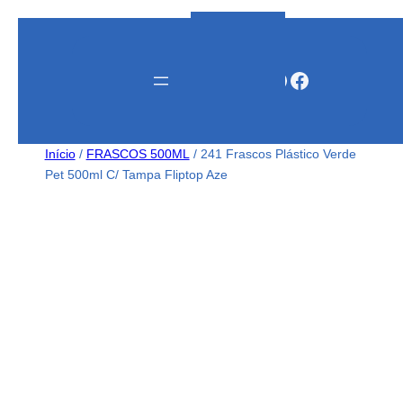
Instagram
WhatsApp
Facebook
Início
/
FRASCOS 500ML
/ 241 Frascos Plástico Verde
Pet 500ml C/ Tampa Fliptop Aze