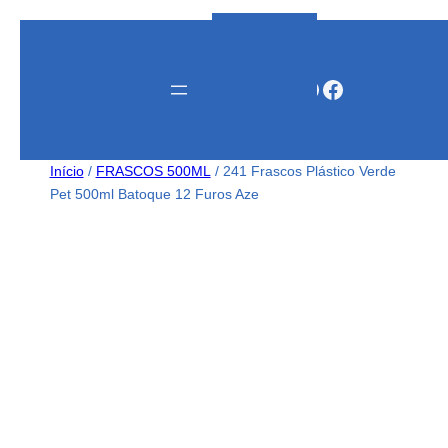
Instagram
WhatsApp
Facebook
Início
/
FRASCOS 500ML
/ 241 Frascos Plástico Verde
Pet 500ml Batoque 12 Furos Aze