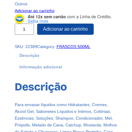
Outros
Adicionar ao carrinho
Até 12x sem cartão
com a Linha de Crédito.
Saiba mais
2
Adicionar ao carrinho
4
1
SKU:
22389
Category:
FRASCOS 500ML
F
r
Descrição
a
Informação adicional
s
c
o
Descrição
s
P
l
Para envasar líquidos como Hidratantes, Cremes,
á
Álcool Gel, Sabonetes Líquidos e Íntimos, Colônias,
s
Essências, Soluções, Shampoo, Condicionador, Mel,
t
Própolis, Melado de Cana, Catchup, Mostarda, Molhos
i
de Salada e Churrasco, Limpa Pneus Pretinho, Cera