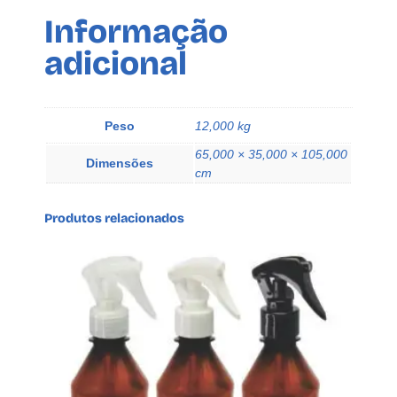
u
Informação
e
adicional
1
2
F
u
Peso
12,000 kg
r
65,000 × 35,000 × 105,000
o
Dimensões
cm
s
A
Produtos relacionados
z
e
q
u
a
n
t
i
d