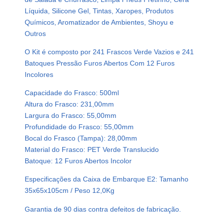
c
Líquida, Silicone Gel, Tintas, Xaropes, Produtos
o
Químicos, Aromatizador de Ambientes, Shoyu e
V
Outros
e
r
O Kit é composto por 241 Frascos Verde Vazios e 241
d
Batoques Pressão Furos Abertos Com 12 Furos
e
Incolores
P
Capacidade do Frasco: 500ml
e
Altura do Frasco: 231,00mm
t
Largura do Frasco: 55,00mm
5
Profundidade do Frasco: 55,00mm
0
Bocal do Frasco (Tampa): 28,00mm
0
Material do Frasco: PET Verde Translucido
m
Batoque: 12 Furos Abertos Incolor
l
B
Especificações da Caixa de Embarque E2: Tamanho
a
35x65x105cm / Peso 12,0Kg
t
Garantia de 90 dias contra defeitos de fabricação.
o
q