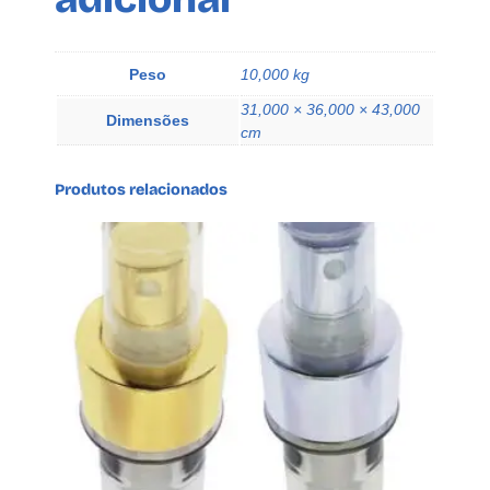
L
A
G
Peso
10,000 kg
A
31,000 × 36,000 × 43,000
Dimensões
T
cm
I
L
Produtos relacionados
H
O
q
u
a
n
t
i
d
a
d
e