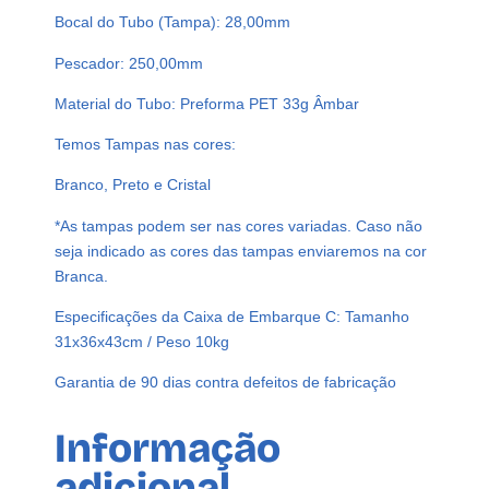
E
Bocal do Tubo (Tampa): 28,00mm
T
3
Pescador: 250,00mm
3
Material do Tubo: Preforma PET 33g Âmbar
G
T
Temos Tampas nas cores:
U
B
Branco, Preto e Cristal
E
*As tampas podem ser nas cores variadas. Caso não
T
seja indicado as cores das tampas enviaremos na cor
E
Branca.
1
2
Especificações da Caixa de Embarque C: Tamanho
C
31x36x43cm / Peso 10kg
M
Garantia de 90 dias contra defeitos de fabricação
V
A
Informação
L
V
adicional
U