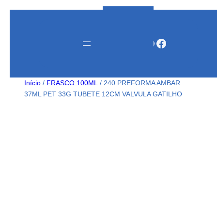
Instagram
WhatsApp
Facebook
Início
/
FRASCO 100ML
/ 240 PREFORMA AMBAR
37ML PET 33G TUBETE 12CM VALVULA GATILHO