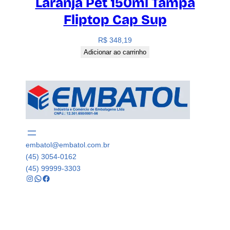
Laranja Pet 150ml Tampa
Fliptop Cap Sup
R$
348,19
Adicionar ao carrinho
embatol@embatol.com.br
(45) 3054-0162
(45) 99999-3303
Instagram
WhatsApp
Facebook