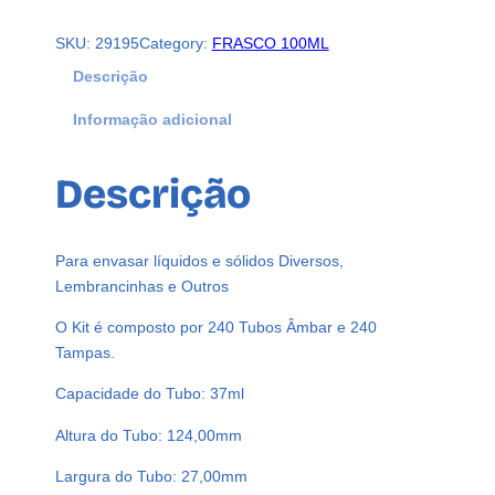
0
SKU:
29195
Category:
FRASCO 100ML
P
R
Descrição
E
Informação adicional
F
O
R
Descrição
M
A
A
Para envasar líquidos e sólidos Diversos,
M
Lembrancinhas e Outros
B
A
O Kit é composto por 240 Tubos Âmbar e 240
R
Tampas.
3
Capacidade do Tubo: 37ml
7
M
Altura do Tubo: 124,00mm
L
Largura do Tubo: 27,00mm
P