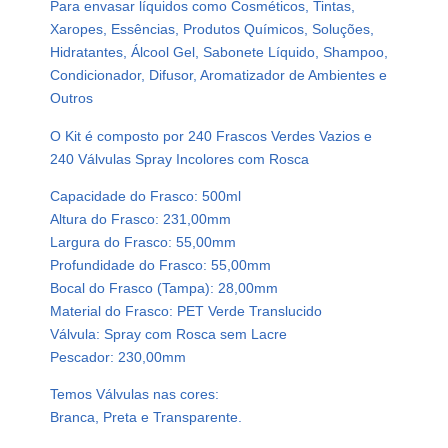
Para envasar líquidos como Cosméticos, Tintas,
á
Xaropes, Essências, Produtos Químicos, Soluções,
s
Hidratantes, Álcool Gel, Sabonete Líquido, Shampoo,
t
Condicionador, Difusor, Aromatizador de Ambientes e
i
Outros
c
o
O Kit é composto por 240 Frascos Verdes Vazios e
V
240 Válvulas Spray Incolores com Rosca
e
Capacidade do Frasco: 500ml
r
Altura do Frasco: 231,00mm
d
Largura do Frasco: 55,00mm
e
Profundidade do Frasco: 55,00mm
P
Bocal do Frasco (Tampa): 28,00mm
e
Material do Frasco: PET Verde Translucido
t
Válvula: Spray com Rosca sem Lacre
5
Pescador: 230,00mm
0
0
Temos Válvulas nas cores:
m
Branca, Preta e Transparente.
l