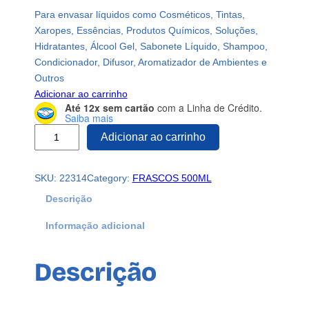
Para envasar líquidos como Cosméticos, Tintas,
Xaropes, Essências, Produtos Químicos, Soluções,
Hidratantes, Álcool Gel, Sabonete Líquido, Shampoo,
Condicionador, Difusor, Aromatizador de Ambientes e
Outros
Adicionar ao carrinho
Até 12x sem cartão
com a Linha de Crédito.
Saiba mais
2
Adicionar ao carrinho
4
0
SKU:
22314
Category:
FRASCOS 500ML
F
r
Descrição
a
Informação adicional
s
c
o
Descrição
s
P
l