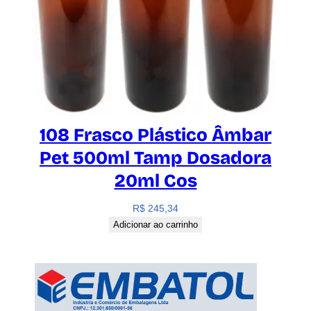
108 Frasco Plástico Âmbar
Pet 500ml Tamp Dosadora
20ml Cos
R$
245,34
Adicionar ao carrinho