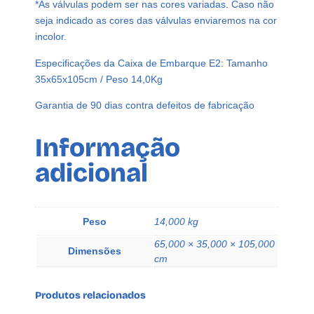
*As válvulas podem ser nas cores variadas. Caso não
V
seja indicado as cores das válvulas enviaremos na cor
á
incolor.
l
v
Especificações da Caixa de Embarque E2: Tamanho
u
35x65x105cm / Peso 14,0Kg
l
a
Garantia de 90 dias contra defeitos de fabricação
S
p
Informação
r
adicional
a
y
S
A
Peso
14,000 kg
z
65,000 × 35,000 × 105,000
e
Dimensões
cm
q
u
Produtos relacionados
a
n