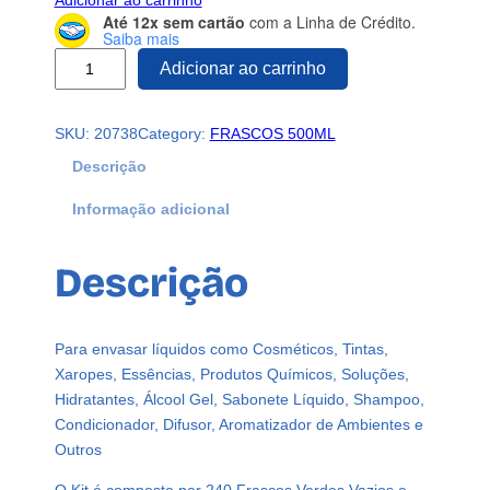
Adicionar ao carrinho
Até 12x sem cartão
com a Linha de Crédito.
Saiba mais
2
Adicionar ao carrinho
4
0
SKU:
20738
Category:
FRASCOS 500ML
F
r
Descrição
a
Informação adicional
s
c
o
Descrição
s
P
l
Para envasar líquidos como Cosméticos, Tintas,
á
Xaropes, Essências, Produtos Químicos, Soluções,
s
Hidratantes, Álcool Gel, Sabonete Líquido, Shampoo,
t
Condicionador, Difusor, Aromatizador de Ambientes e
i
Outros
c
o
O Kit é composto por 240 Frascos Verdes Vazios e