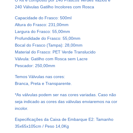
V
240 Válvulas Gatilho Incolores com Rosca
e
Capacidade do Frasco: 500ml
r
Altura do Frasco: 231,00mm
d
Largura do Frasco: 55,00mm
e
Profundidade do Frasco: 55,00mm
P
Bocal do Frasco (Tampa): 28,00mm
e
Material do Frasco: PET Verde Translucido
t
Válvula: Gatilho com Rosca sem Lacre
5
Pescador: 250,00mm
0
0
Temos Válvulas nas cores:
m
Branca, Preta e Transparente.
l
*As válvulas podem ser nas cores variadas. Caso não
V
seja indicado as cores das válvulas enviaremos na cor
á
incolor.
l
v
Especificações da Caixa de Embarque E2: Tamanho
u
35x65x105cm / Peso 14,0Kg
l