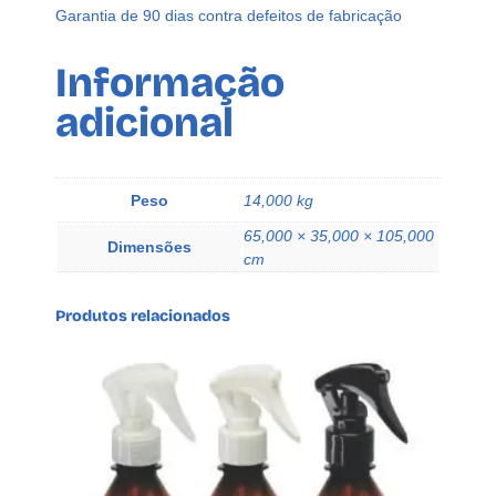
a
Garantia de 90 dias contra defeitos de fabricação
G
a
Informação
t
adicional
i
l
h
o
Peso
14,000 kg
A
65,000 × 35,000 × 105,000
z
Dimensões
cm
e
q
Produtos relacionados
u
a
n
t
i
d
a
d