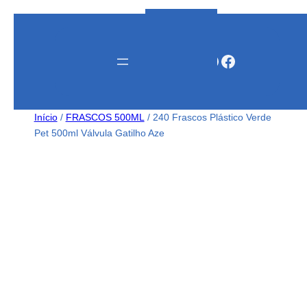
Instagram
WhatsApp
Facebook
Início
/
FRASCOS 500ML
/ 240 Frascos Plástico Verde
Pet 500ml Válvula Gatilho Aze