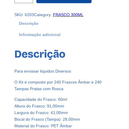
4
0
SKU:
6203
Category:
FRASCO 300ML
F
r
Descrição
a
Informação adicional
s
c
o
Descrição
s
P
l
Para envasar líquidos Diversos
á
s
O Kit é composto por 240 Frascos Âmbar e 240
t
Tampas Pratas com Rosca
i
Capacidade do Frasco: 60ml
c
Altura do Frasco: 91,00mm
o
Largura do Frasco: 41,00mm
Â
Bocal do Frasco (Tampa): 28,00mm
m
Material do Frasco: PET Âmbar
b