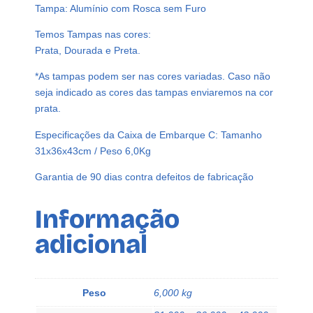
Tampa: Alumínio com Rosca sem Furo
a
r
Temos Tampas nas cores:
P
Prata, Dourada e Preta.
e
*As tampas podem ser nas cores variadas. Caso não
t
seja indicado as cores das tampas enviaremos na cor
6
prata.
0
m
Especificações da Caixa de Embarque C: Tamanho
l
31x36x43cm / Peso 6,0Kg
C
T
Garantia de 90 dias contra defeitos de fabricação
a
m
Informação
p
adicional
a
A
l
u
Peso
6,000 kg
m