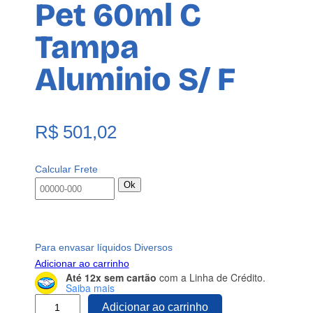
Pet 60ml C
Tampa
Aluminio S/ F
R$
501,02
Calcular Frete
Ok
Para envasar líquidos Diversos
Adicionar ao carrinho
Até 12x sem cartão
com a Linha de Crédito.
Saiba mais
2
Adicionar ao carrinho