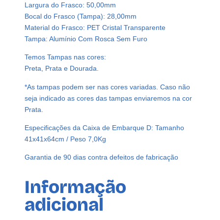
Largura do Frasco: 50,00mm
s
Bocal do Frasco (Tampa): 28,00mm
t
Material do Frasco: PET Cristal Transparente
a
Tampa: Alumínio Com Rosca Sem Furo
l
P
Temos Tampas nas cores:
e
Preta, Prata e Dourada.
t
*As tampas podem ser nas cores variadas. Caso não
2
seja indicado as cores das tampas enviaremos na cor
0
Prata.
0
m
Especificações da Caixa de Embarque D: Tamanho
l
41x41x64cm / Peso 7,0Kg
T
a
Garantia de 90 dias contra defeitos de fabricação
m
p
Informação
a
adicional
A
l