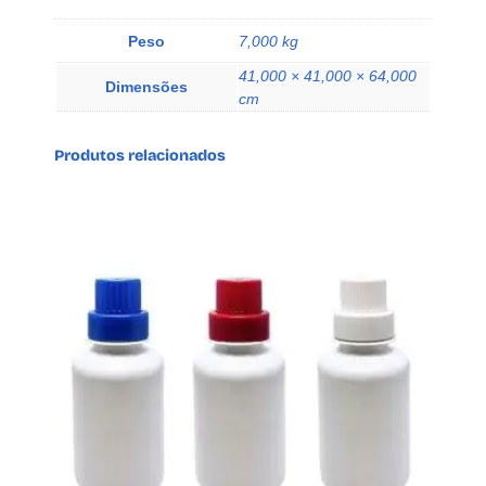
u
m
Peso
7,000 kg
í
41,000 × 41,000 × 64,000
n
Dimensões
cm
i
o
Produtos relacionados
S
C
o
s
q
u
a
n
t
i
d
a
d
e