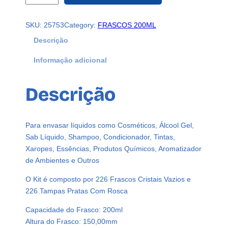
2
6
SKU:
25753
Category:
FRASCOS 200ML
F
r
Descrição
a
Informação adicional
s
c
o
Descrição
s
P
l
Para envasar líquidos como Cosméticos, Álcool Gel,
á
Sab Líquido, Shampoo, Condicionador, Tintas,
s
Xaropes, Essências, Produtos Químicos, Aromatizador
t
de Ambientes e Outros
i
c
O Kit é composto por 226 Frascos Cristais Vazios e
o
226 Tampas Pratas Com Rosca
C
Capacidade do Frasco: 200ml
r
Altura do Frasco: 150,00mm
i