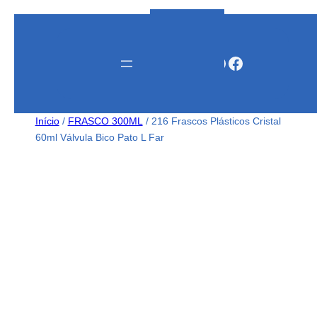
Instagram
WhatsApp
Facebook
Início
/
FRASCO 300ML
/ 216 Frascos Plásticos Cristal
60ml Válvula Bico Pato L Far