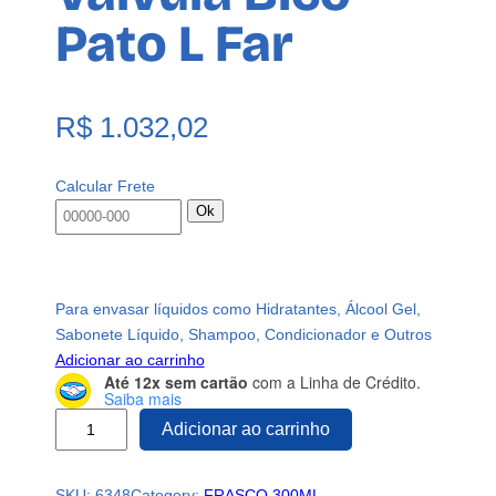
Pato L Far
R$
1.032,02
Calcular Frete
Ok
Para envasar líquidos como Hidratantes, Álcool Gel,
Sabonete Líquido, Shampoo, Condicionador e Outros
Adicionar ao carrinho
Até 12x sem cartão
com a Linha de Crédito.
Saiba mais
2
Adicionar ao carrinho
1
6
SKU:
6348
Category:
FRASCO 300ML