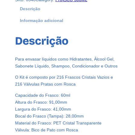
F
r
Descrição
a
Informação adicional
s
c
o
Descrição
s
P
l
Para envasar líquidos como Hidratantes, Álcool Gel,
á
Sabonete Líquido, Shampoo, Condicionador e Outros
s
t
O Kit é composto por 216 Frascos Cristais Vazios e
i
216 Válvulas Pratas com Rosca
c
Capacidade do Frasco: 60ml
o
Altura do Frasco: 91,00mm
s
Largura do Frasco: 41,00mm
C
Bocal do Frasco (Tampa): 28,00mm
r
Material do Frasco: PET Cristal Transparente
i
Válvula: Bico de Pato com Rosca
s