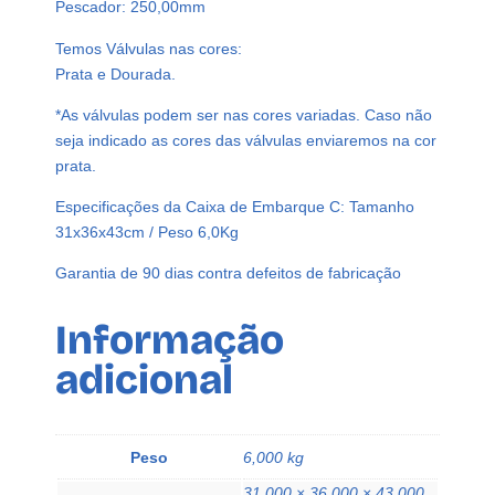
Pescador: 250,00mm
t
a
Temos Válvulas nas cores:
l
Prata e Dourada.
6
*As válvulas podem ser nas cores variadas. Caso não
0
seja indicado as cores das válvulas enviaremos na cor
m
prata.
l
V
Especificações da Caixa de Embarque C: Tamanho
á
31x36x43cm / Peso 6,0Kg
l
v
Garantia de 90 dias contra defeitos de fabricação
u
l
Informação
a
adicional
B
i
c
o
Peso
6,000 kg
P
31,000 × 36,000 × 43,000