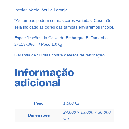
T
Incolor, Verde, Azul e Laranja.
O
P
*As tampas podem ser nas cores variadas. Caso não
S
seja indicado as cores das tampas enviaremos Incolor.
P
Especificações da Caixa de Embarque B: Tamanho
O
24x13x36cm / Peso 1,0Kg
R
T
Garantia de 90 dias contra defeitos de fabricação
B
A
Informação
N
q
adicional
u
a
n
Peso
1,000 kg
t
i
24,000 × 13,000 × 36,000
Dimensões
cm
d
a