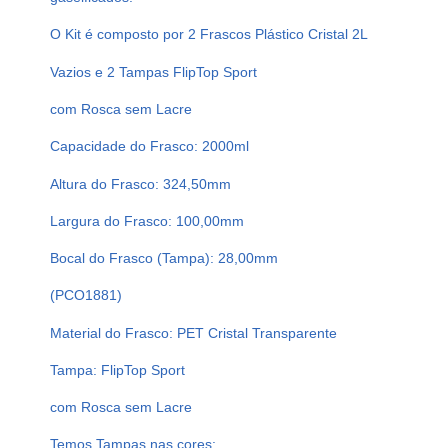
R
I
O Kit é composto por 2 Frascos Plástico Cristal 2L
S
Vazios e 2 Tampas FlipTop Sport
T
A
com Rosca sem Lacre
L
Capacidade do Frasco: 2000ml
P
E
Altura do Frasco: 324,50mm
T
2
Largura do Frasco: 100,00mm
L
Bocal do Frasco (Tampa): 28,00mm
T
A
(PCO1881)
M
P
Material do Frasco: PET Cristal Transparente
A
Tampa: FlipTop Sport
F
L
com Rosca sem Lacre
I
Temos Tampas nas cores:
P