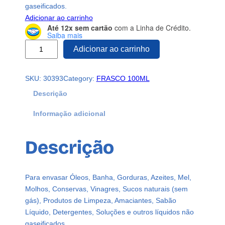
gaseificados.
Adicionar ao carrinho
Até 12x sem cartão
com a Linha de Crédito.
Saiba mais
2
Adicionar ao carrinho
F
R
SKU:
30393
Category:
FRASCO 100ML
A
S
Descrição
C
Informação adicional
O
P
L
Descrição
Á
S
T
Para envasar Óleos, Banha, Gorduras, Azeites, Mel,
I
Molhos, Conservas, Vinagres, Sucos naturais (sem
C
gás), Produtos de Limpeza, Amaciantes, Sabão
O
Líquido, Detergentes, Soluções e outros líquidos não
C
gaseificados.