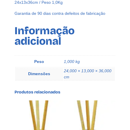
24x13x36cm / Peso 1,0Kg
B
A
Garantia de 90 dias contra defeitos de fabricação
N
q
Informação
u
adicional
a
n
t
i
Peso
1,000 kg
d
24,000 × 13,000 × 36,000
a
Dimensões
cm
d
e
Produtos relacionados