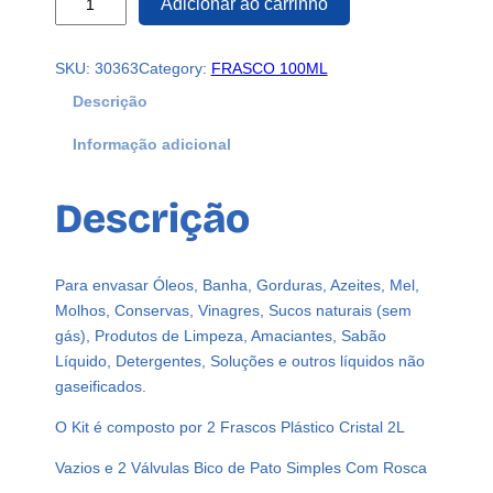
Adicionar ao carrinho
F
R
SKU:
30363
Category:
FRASCO 100ML
A
S
Descrição
C
Informação adicional
O
P
L
Descrição
Á
S
T
Para envasar Óleos, Banha, Gorduras, Azeites, Mel,
I
Molhos, Conservas, Vinagres, Sucos naturais (sem
C
gás), Produtos de Limpeza, Amaciantes, Sabão
O
Líquido, Detergentes, Soluções e outros líquidos não
C
gaseificados.
R
I
O Kit é composto por 2 Frascos Plástico Cristal 2L
S
Vazios e 2 Válvulas Bico de Pato Simples Com Rosca
T