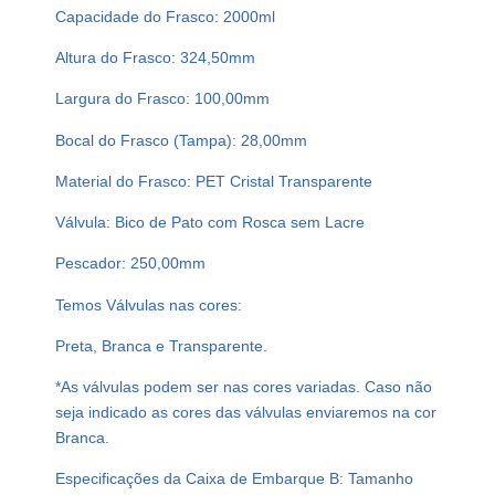
A
Capacidade do Frasco: 2000ml
L
Altura do Frasco: 324,50mm
2
L
Largura do Frasco: 100,00mm
V
A
Bocal do Frasco (Tampa): 28,00mm
L
Material do Frasco: PET Cristal Transparente
V
U
Válvula: Bico de Pato com Rosca sem Lacre
L
A
Pescador: 250,00mm
B
Temos Válvulas nas cores:
I
C
Preta, Branca e Transparente.
O
*As válvulas podem ser nas cores variadas. Caso não
P
seja indicado as cores das válvulas enviaremos na cor
A
Branca.
T
O
Especificações da Caixa de Embarque B: Tamanho
S