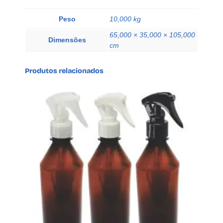
o
P
Peso
10,000 kg
a
65,000 × 35,000 × 105,000
t
Dimensões
cm
o
L
Produtos relacionados
S
a
b
q
u
a
n
t
i
d
a
d
e