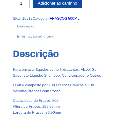
1
Adicionar ao carrinho
9
8
SKU:
16512
Category:
FRASCOS 500ML
F
r
Descrição
a
Informação adicional
s
c
o
Descrição
s
P
l
Para envasar líquidos como Hidratantes, Álcool Gel,
á
Sabonete Líquido, Shampoo, Condicionador e Outros
s
t
O Kit é composto por 198 Frascos Brancos e 198
i
Válvulas Brancas com Rosca
c
Capacidade do Frasco: 500ml
o
Altura do Frasco: 158,50mm
B
Largura do Frasco: 76,50mm
r