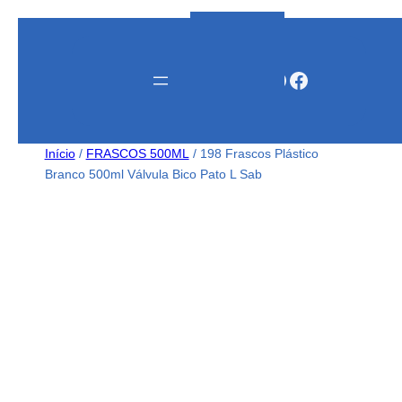
Instagram
WhatsApp
Facebook
Início
/
FRASCOS 500ML
/ 198 Frascos Plástico
Branco 500ml Válvula Bico Pato L Sab