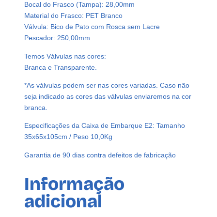
Bocal do Frasco (Tampa): 28,00mm
a
Material do Frasco: PET Branco
n
Válvula: Bico de Pato com Rosca sem Lacre
c
Pescador: 250,00mm
o
5
Temos Válvulas nas cores:
0
Branca e Transparente.
0
*As válvulas podem ser nas cores variadas. Caso não
m
seja indicado as cores das válvulas enviaremos na cor
l
branca.
V
á
Especificações da Caixa de Embarque E2: Tamanho
l
35x65x105cm / Peso 10,0Kg
v
u
Garantia de 90 dias contra defeitos de fabricação
l
a
Informação
B
adicional
i
c