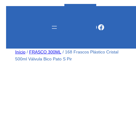
Instagram
WhatsApp
Facebook
Início
/
FRASCO 300ML
/ 168 Frascos Plástico Cristal
500ml Válvula Bico Pato S Pir