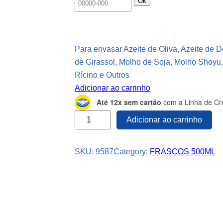
Ok
Para envasar Azeite de Oliva, Azeite de 
de Girassol, Molho de Soja, Molho Shoyu
Rícino e Outros
Adicionar ao carrinho
Até 12x sem cartão
com a Linha de Cré
1
Adicionar ao carrinho
2
2
SKU:
9587
Category:
FRASCOS 500ML
F
r
a
s
c
o