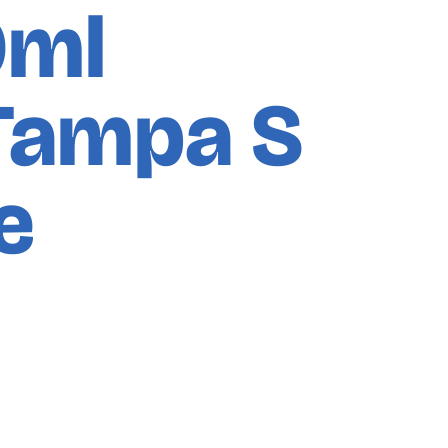
0ml
 Tampa S
e