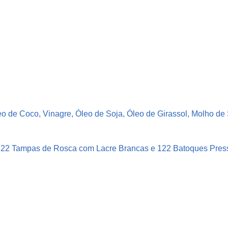
P
l
á
s
t
i
c
o
eo de Coco, Vinagre, Óleo de Soja, Óleo de Girassol, Molho d
V
e
r
 122 Tampas de Rosca com Lacre Brancas e 122 Batoques Pres
d
e
P
e
t
5