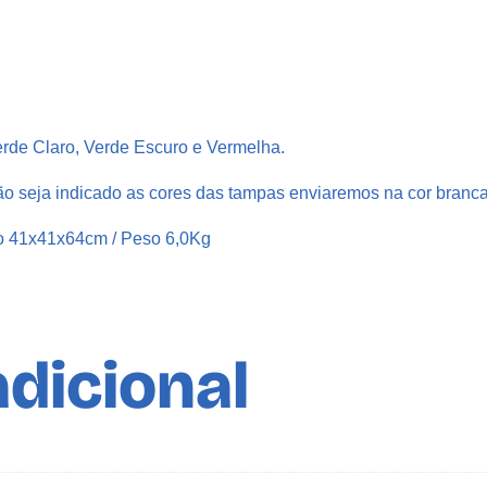
0
0
m
l
A
erde Claro, Verde Escuro e Vermelha.
z
e
o seja indicado as cores das tampas enviaremos na cor branca
i
o 41x41x64cm / Peso 6,0Kg
t
e
T
a
m
dicional
p
a
S
B