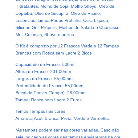
i
Hidratantes, Molho de Soja, Molho Shoyu, Óleo de
c
Copaíba, Óleo de Sucupira, Óleo de Rícino,
o
Essências, Limpa Pneus Pretinho, Cera Liquida,
V
Silicone Gel, Própolis, Molhos de Salada e Churrasco,
e
Mel, Colônias, Shoyu e outros
r
d
O Kit é composto por 12 Frascos Verde e 12 Tampas
e
Brancas com Rosca sem Lacre 2 Bicos
P
Capacidade do Frasco: 500ml
e
Altura do Frasco: 231,00mm
t
Largura do Frasco: 55,00mm
5
Profundidade do Frasco: 55,00mm
0
Bocal do Frasco (Tampa): 28,00mm
0
Tampa: Rosca sem Lacre 2 Furos
m
l
Temos Tampas nas cores:
T
Amarela, Azul, Branca, Preta, Verde e Vermelha.
a
*As tampas podem ser nas cores variadas. Caso não
m
seja indicado as cores das tampas enviaremos na cor
p