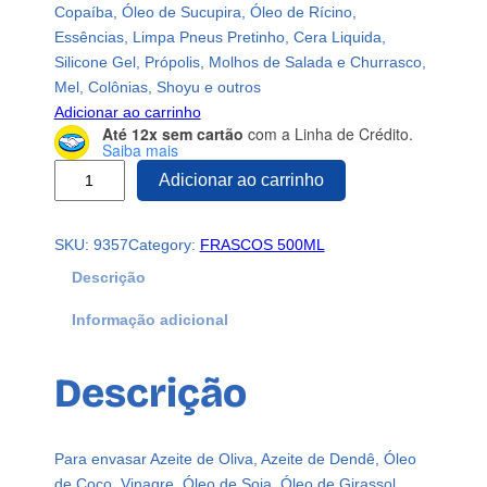
Copaíba, Óleo de Sucupira, Óleo de Rícino,
Essências, Limpa Pneus Pretinho, Cera Liquida,
Silicone Gel, Própolis, Molhos de Salada e Churrasco,
Mel, Colônias, Shoyu e outros
Adicionar ao carrinho
Até 12x sem cartão
com a Linha de Crédito.
Saiba mais
1
Adicionar ao carrinho
2
F
SKU:
9357
Category:
FRASCOS 500ML
r
a
Descrição
s
Informação adicional
c
o
P
Descrição
l
á
s
Para envasar Azeite de Oliva, Azeite de Dendê, Óleo
t
de Coco, Vinagre, Óleo de Soja, Óleo de Girassol,