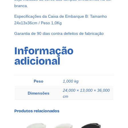
branca.
a
R
Especificações da Caixa de Embarque B: Tamanho
o
24x13x36cm / Peso 1,0Kg
s
c
Garantia de 90 dias contra defeitos de fabricação
a
2
Informação
B
adicional
i
c
o
A
Peso
1,000 kg
z
24,000 × 13,000 × 36,000
e
Dimensões
cm
q
u
Produtos relacionados
a
n
t