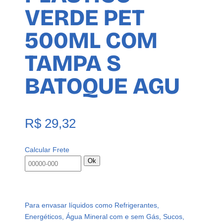
VERDE PET
500ML COM
TAMPA S
BATOQUE AGU
R$
29,32
Calcular Frete
Ok
Para envasar líquidos como Refrigerantes,
Energéticos, Água Mineral com e sem Gás, Sucos,