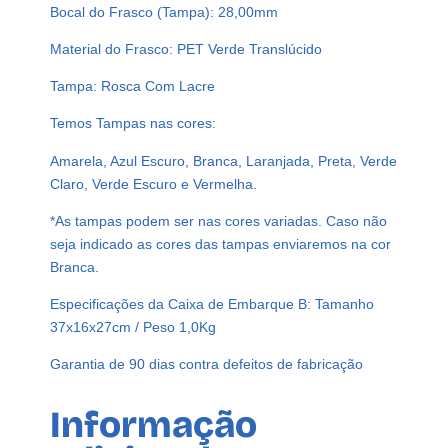
Bocal do Frasco (Tampa): 28,00mm
O
M
Material do Frasco: PET Verde Translúcido
T
Tampa: Rosca Com Lacre
A
M
Temos Tampas nas cores:
P
A
Amarela, Azul Escuro, Branca, Laranjada, Preta, Verde
S
Claro, Verde Escuro e Vermelha.
B
*As tampas podem ser nas cores variadas. Caso não
A
seja indicado as cores das tampas enviaremos na cor
T
Branca.
O
Q
Especificações da Caixa de Embarque B: Tamanho
U
37x16x27cm / Peso 1,0Kg
E
Garantia de 90 dias contra defeitos de fabricação
A
G
Informação
U
q