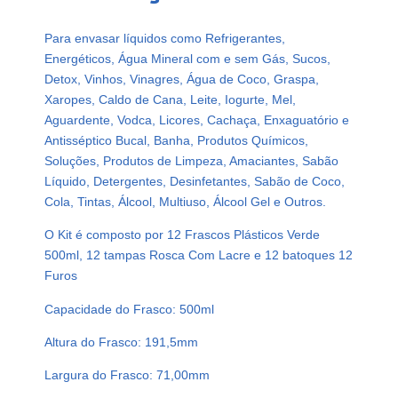
Á
S
Para envasar líquidos como Refrigerantes,
T
Energéticos, Água Mineral com e sem Gás, Sucos,
I
Detox, Vinhos, Vinagres, Água de Coco, Graspa,
C
Xaropes, Caldo de Cana, Leite, Iogurte, Mel,
O
Aguardente, Vodca, Licores, Cachaça, Enxaguatório e
V
Antisséptico Bucal, Banha, Produtos Químicos,
E
Soluções, Produtos de Limpeza, Amaciantes, Sabão
R
Líquido, Detergentes, Desinfetantes, Sabão de Coco,
D
Cola, Tintas, Álcool, Multiuso, Álcool Gel e Outros.
E
P
O Kit é composto por 12 Frascos Plásticos Verde
E
500ml, 12 tampas Rosca Com Lacre e 12 batoques 12
T
Furos
5
Capacidade do Frasco: 500ml
0
0
Altura do Frasco: 191,5mm
M
Largura do Frasco: 71,00mm
L
C