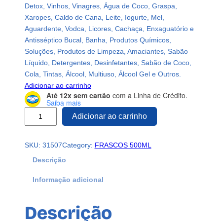
Detox, Vinhos, Vinagres, Água de Coco, Graspa,
Xaropes, Caldo de Cana, Leite, Iogurte, Mel,
Aguardente, Vodca, Licores, Cachaça, Enxaguatório e
Antisséptico Bucal, Banha, Produtos Químicos,
Soluções, Produtos de Limpeza, Amaciantes, Sabão
Líquido, Detergentes, Desinfetantes, Sabão de Coco,
Cola, Tintas, Álcool, Multiuso, Álcool Gel e Outros.
Adicionar ao carrinho
Até 12x sem cartão
com a Linha de Crédito.
Saiba mais
1
Adicionar ao carrinho
2
F
SKU:
31507
Category:
FRASCOS 500ML
R
A
Descrição
S
Informação adicional
C
O
P
Descrição
L