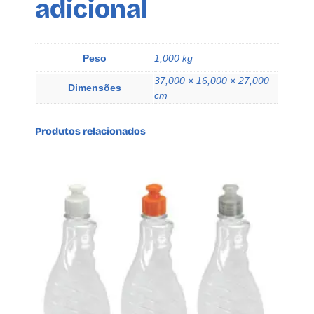
adicional
u
a
n
t
Peso
1,000 kg
i
37,000 × 16,000 × 27,000
Dimensões
d
cm
a
d
Produtos relacionados
e